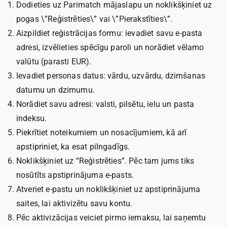
Dodieties uz Parimatch mājaslapu un noklikšķiniet uz
pogas \”Reģistrēties\” vai \”Pierakstīties\”.
Aizpildiet reģistrācijas formu: ievadiet savu e-pasta
adresi, izvēlieties spēcīgu paroli un norādiet vēlamo
valūtu (parasti EUR).
Ievadiet personas datus: vārdu, uzvārdu, dzimšanas
datumu un dzimumu.
Norādiet savu adresi: valsti, pilsētu, ielu un pasta
indeksu.
Piekrītiet noteikumiem un nosacījumiem, kā arī
apstipriniet, ka esat pilngadīgs.
Noklikšķiniet uz “Reģistrēties”. Pēc tam jums tiks
nosūtīts apstiprinājuma e-pasts.
Atveriet e-pastu un noklikšķiniet uz apstiprinājuma
saites, lai aktivizētu savu kontu.
Pēc aktivizācijas veiciet pirmo iemaksu, lai saņemtu