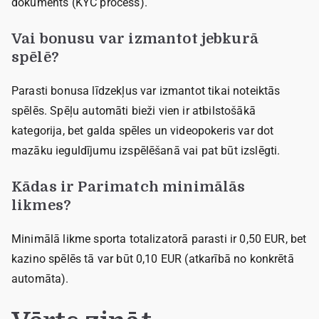
dokuments (KYC process).
Vai bonusu var izmantot jebkurā
spēlē?
Parasti bonusa līdzekļus var izmantot tikai noteiktās
spēlēs. Spēļu automāti bieži vien ir atbilstošākā
kategorija, bet galda spēles un videopokeris var dot
mazāku ieguldījumu izspēlēšanā vai pat būt izslēgti.
Kādas ir Parimatch minimālās
likmes?
Minimālā likme sporta totalizatorā parasti ir 0,50 EUR, bet
kazino spēlēs tā var būt 0,10 EUR (atkarībā no konkrētā
automāta).