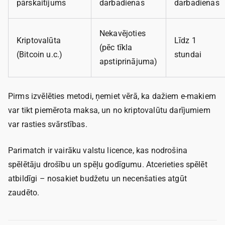
pārskaitījums
darbadienas
darbadienas
Nekavējoties
Kriptovalūta
Līdz 1
(pēc tīkla
(Bitcoin u.c.)
stundai
apstiprinājuma)
Pirms izvēlēties metodi, ņemiet vērā, ka dažiem e-makiem
var tikt piemērota maksa, un no kriptovalūtu darījumiem
var rasties svārstības.
Parimatch ir vairāku valstu licence, kas nodrošina
spēlētāju drošību un spēļu godīgumu. Atcerieties spēlēt
atbildīgi – nosakiet budžetu un necenšaties atgūt
zaudēto.