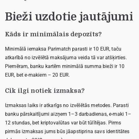
Bieži uzdotie jautājumi
Kāds ir minimālais depozīts?
Minimālā iemaksa Parimatch parasti ir 10 EUR, taču
atkarībā no izvēlētā maksājuma veida tā var atšķirties.
Piemēram, banku kartēm minimālā summa bieži ir 10
EUR, bet e-makiem – 20 EUR.
Cik ilgi notiek izmaksa?
Izmaksas laiks ir atkarīgs no izvēlētās metodes. Parasti
banku pārskaitījumi aizņem 1–3 darbadienas, e-maki 1–
12 stundas, bet kriptovalūtas var būt tūlītējas. Pirms
pirmās izmaksas jums būs jāapstiprina savs identitātes