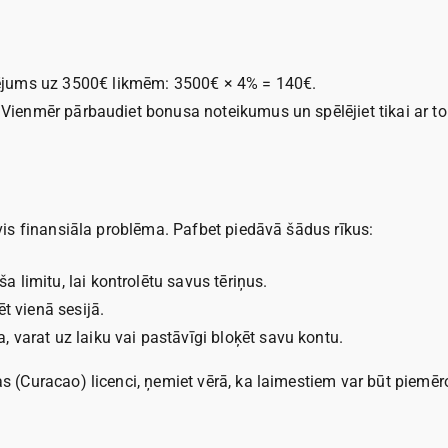
dējums uz 3500€ likmēm: 3500€ × 4% = 140€.
. Vienmēr pārbaudiet bonusa noteikumus un spēlējiet tikai ar t
nevis finansiāla problēma. Pafbet piedāvā šādus rīkus:
a limitu, lai kontrolētu savus tēriņus.
ēt vienā sesijā.
, varat uz laiku vai pastāvīgi bloķēt savu kontu.
ras (Curacao) licenci, ņemiet vērā, ka laimestiem var būt piem