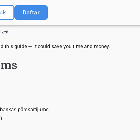
uk
Daftar
ized
ead this guide — it could save you time and money.
ams
 bankas pārskaitījums
)