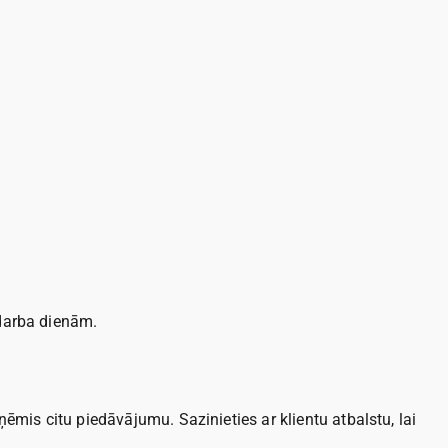
 darba dienām.
ēmis citu piedāvājumu. Sazinieties ar klientu atbalstu, lai