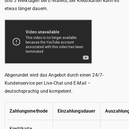
und 3 Werktagen bei E-Wallets, bei Kreditkarten kann es
etwas länger dauern.
Abgerundet wird das Angebot durch einen 24/7-
Kundenservice per Live-Chat und E-Mail –
deutschsprachig und kompetent.
Zahlungsmethode
Einzahlungsdauer
Auszahlun
Kreditkarte