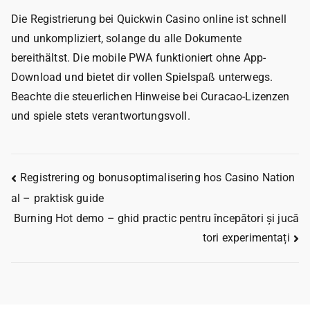
Die Registrierung bei Quickwin Casino online ist schnell
und unkompliziert, solange du alle Dokumente
bereithältst. Die mobile PWA funktioniert ohne App-
Download und bietet dir vollen Spielspaß unterwegs.
Beachte die steuerlichen Hinweise bei Curacao-Lizenzen
und spiele stets verantwortungsvoll.
Registrering og bonusoptimalisering hos Casino Nation
al – praktisk guide
Burning Hot demo – ghid practic pentru începători și jucă
tori experimentați