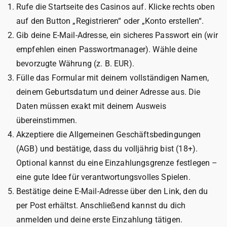
Rufe die Startseite des Casinos auf. Klicke rechts oben
auf den Button „Registrieren“ oder „Konto erstellen“.
Gib deine E-Mail-Adresse, ein sicheres Passwort ein (wir
empfehlen einen Passwortmanager). Wähle deine
bevorzugte Währung (z. B. EUR).
Fülle das Formular mit deinem vollständigen Namen,
deinem Geburtsdatum und deiner Adresse aus. Die
Daten müssen exakt mit deinem Ausweis
übereinstimmen.
Akzeptiere die Allgemeinen Geschäftsbedingungen
(AGB) und bestätige, dass du volljährig bist (18+).
Optional kannst du eine Einzahlungsgrenze festlegen –
eine gute Idee für verantwortungsvolles Spielen.
Bestätige deine E-Mail-Adresse über den Link, den du
per Post erhältst. Anschließend kannst du dich
anmelden und deine erste Einzahlung tätigen.