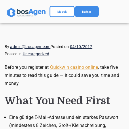
Masuk
Daftar
By
admin@bosagen.com
Posted on
04/10/2017
Posted in
Uncategorized
Before you register at
Quickwin casino online
, take five
minutes to read this guide — it could save you time and
money.
What You Need First
Eine gültige E-Mail-Adresse und ein starkes Passwort
(mindestens 8 Zeichen, Groß-/Kleinschreibung,