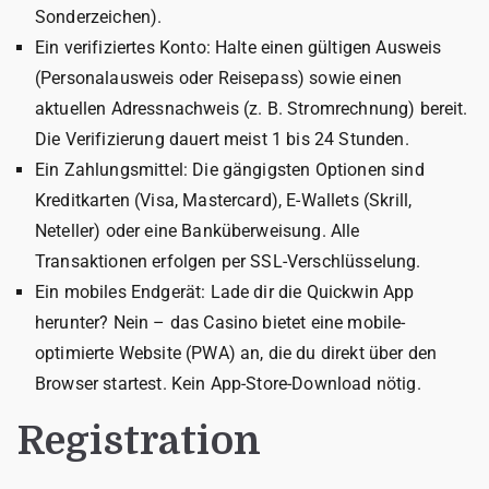
Sonderzeichen).
Ein verifiziertes Konto: Halte einen gültigen Ausweis
(Personalausweis oder Reisepass) sowie einen
aktuellen Adressnachweis (z. B. Stromrechnung) bereit.
Die Verifizierung dauert meist 1 bis 24 Stunden.
Ein Zahlungsmittel: Die gängigsten Optionen sind
Kreditkarten (Visa, Mastercard), E-Wallets (Skrill,
Neteller) oder eine Banküberweisung. Alle
Transaktionen erfolgen per SSL-Verschlüsselung.
Ein mobiles Endgerät: Lade dir die Quickwin App
herunter? Nein – das Casino bietet eine mobile-
optimierte Website (PWA) an, die du direkt über den
Browser startest. Kein App-Store-Download nötig.
Registration