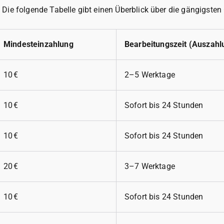
Die folgende Tabelle gibt einen Überblick über die gängigsten
Mindesteinzahlung
Bearbeitungszeit (Auszahl
10 €
2–5 Werktage
10 €
Sofort bis 24 Stunden
10 €
Sofort bis 24 Stunden
20 €
3–7 Werktage
10 €
Sofort bis 24 Stunden