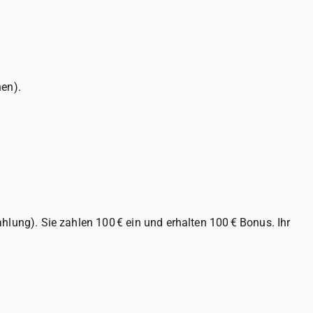
en).
ung). Sie zahlen 100 € ein und erhalten 100 € Bonus. Ihr