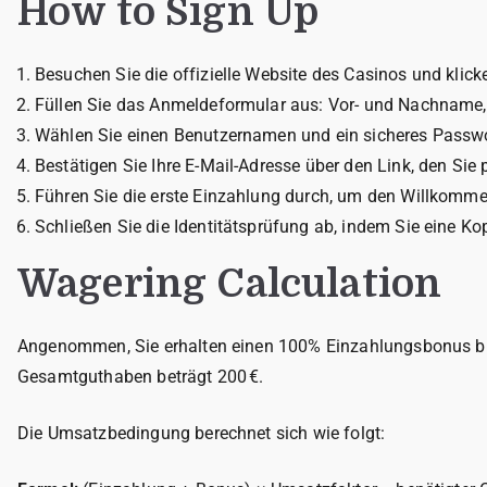
How to Sign Up
Besuchen Sie die offizielle Website des Casinos und klicken
Füllen Sie das Anmeldeformular aus: Vor- und Nachname,
Wählen Sie einen Benutzernamen und ein sicheres Passwo
Bestätigen Sie Ihre E-Mail-Adresse über den Link, den Sie p
Führen Sie die erste Einzahlung durch, um den Willkomme
Schließen Sie die Identitätsprüfung ab, indem Sie eine 
Wagering Calculation
Angenommen, Sie erhalten einen 100% Einzahlungsbonus bis 
Gesamtguthaben beträgt 200 €.
Die Umsatzbedingung berechnet sich wie folgt: