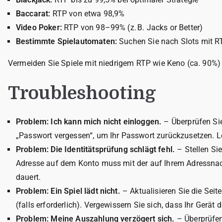
Baccarat:
RTP von etwa 98,9%
Video Poker:
RTP von 98–99% (z. B. Jacks or Better)
Bestimmte Spielautomaten:
Suchen Sie nach Slots mit RT
Vermeiden Sie Spiele mit niedrigem RTP wie Keno (ca. 90%) o
Troubleshooting
Problem: Ich kann mich nicht einloggen.
– Überprüfen Sie
„Passwort vergessen“, um Ihr Passwort zurückzusetzen. 
Problem: Die Identitätsprüfung schlägt fehl.
– Stellen Si
Adresse auf dem Konto muss mit der auf Ihrem Adressnach
dauert.
Problem: Ein Spiel lädt nicht.
– Aktualisieren Sie die Sei
(falls erforderlich). Vergewissern Sie sich, dass Ihr Gerät
Problem: Meine Auszahlung verzögert sich.
– Überprüfen