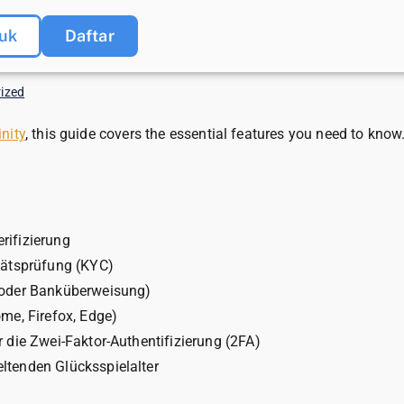
uk
Daftar
ized
inity
, this guide covers the essential features you need to know
rifizierung
itätsprüfung (KYC)
t oder Banküberweisung)
ome, Firefox, Edge)
r die Zwei-Faktor-Authentifizierung (2FA)
ltenden Glücksspielalter