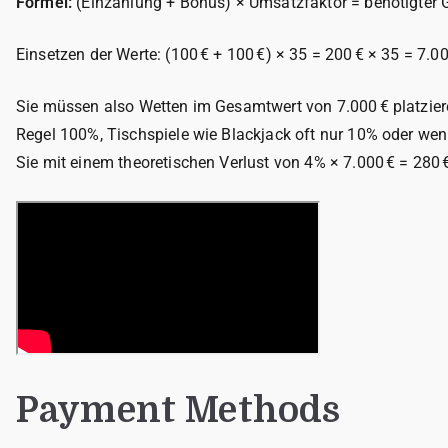
Formel:
(Einzahlung + Bonus) × Umsatzfaktor = benötigte
Einsetzen der Werte: (100 € + 100 €) × 35 = 200 € × 35 = 7.0
Sie müssen also Wetten im Gesamtwert von 7.000 € platziere
Regel 100%, Tischspiele wie Blackjack oft nur 10% oder we
Sie mit einem theoretischen Verlust von 4% × 7.000 € = 280 
Payment Methods