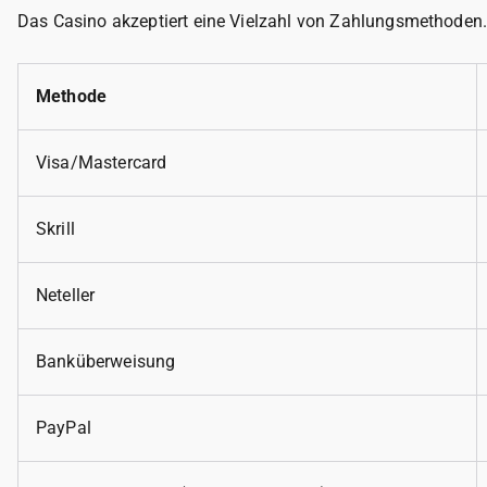
Das Casino akzeptiert eine Vielzahl von Zahlungsmethoden. 
Methode
Visa/Mastercard
Skrill
Neteller
Banküberweisung
PayPal