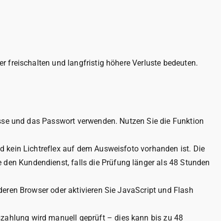
 freischalten und langfristig höhere Verluste bedeuten.
resse und das Passwort verwenden. Nutzen Sie die Funktion
d kein Lichtreflex auf dem Ausweisfoto vorhanden ist. Die
den Kundendienst, falls die Prüfung länger als 48 Stunden
deren Browser oder aktivieren Sie JavaScript und Flash
zahlung wird manuell geprüft – dies kann bis zu 48