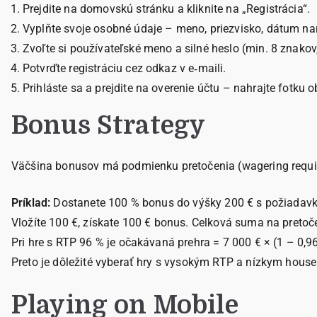
Prejdite na domovskú stránku a kliknite na „Registrácia“.
Vyplňte svoje osobné údaje – meno, priezvisko, dátum nar
Zvoľte si používateľské meno a silné heslo (min. 8 znakov
Potvrďte registráciu cez odkaz v e‑maili.
Prihláste sa a prejdite na overenie účtu – nahrajte fotku
Bonus Strategy
Väčšina bonusov má podmienku pretočenia (wagering require
Príklad:
Dostanete 100 % bonus do výšky 200 € s požiadavko
Vložíte 100 €, získate 100 € bonus. Celková suma na pretoče
Pri hre s RTP 96 % je očakávaná prehra = 7 000 € × (1 – 0,
Preto je dôležité vyberať hry s vysokým RTP a nízkym house
Playing on Mobile