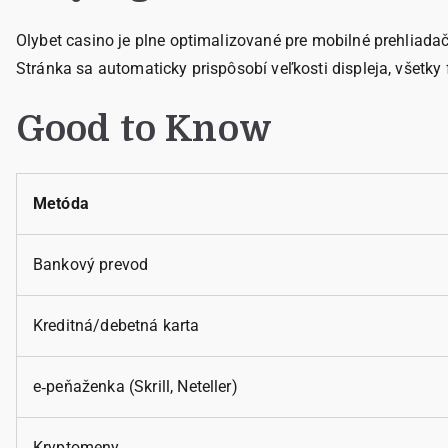
Olybet casino je plne optimalizované pre mobilné prehliadače 
Stránka sa automaticky prispôsobí veľkosti displeja, všetky
Good to Know
Metóda
Bankový prevod
Kreditná/debetná karta
e‑peňaženka (Skrill, Neteller)
Kryptomeny