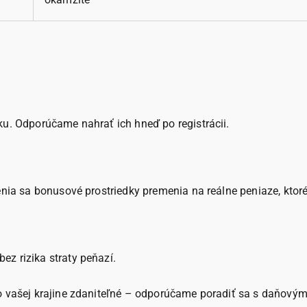
ku. Odporúčame nahrať ich hneď po registrácii.
enia sa bonusové prostriedky premenia na reálne peniaze, ktoré
z rizika straty peňazí.
vo vašej krajine zdaniteľné – odporúčame poradiť sa s daňový