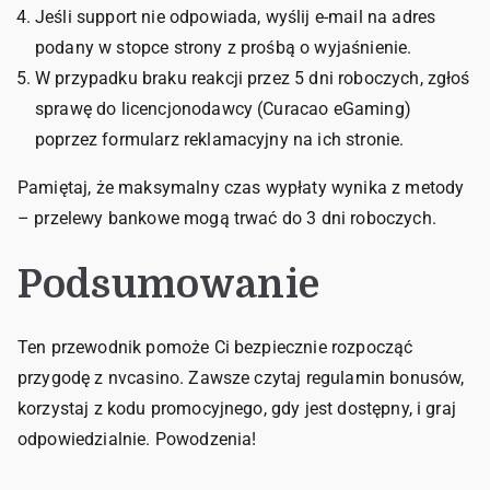
Jeśli support nie odpowiada, wyślij e-mail na adres
podany w stopce strony z prośbą o wyjaśnienie.
W przypadku braku reakcji przez 5 dni roboczych, zgłoś
sprawę do licencjonodawcy (Curacao eGaming)
poprzez formularz reklamacyjny na ich stronie.
Pamiętaj, że maksymalny czas wypłaty wynika z metody
– przelewy bankowe mogą trwać do 3 dni roboczych.
Podsumowanie
Ten przewodnik pomoże Ci bezpiecznie rozpocząć
przygodę z nvcasino. Zawsze czytaj regulamin bonusów,
korzystaj z kodu promocyjnego, gdy jest dostępny, i graj
odpowiedzialnie. Powodzenia!