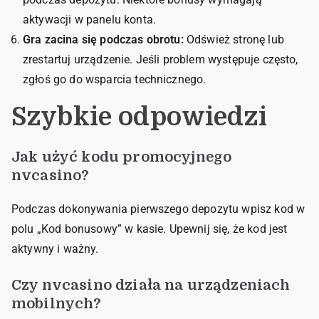
aktywacji w panelu konta.
Gra zacina się podczas obrotu:
Odśwież stronę lub
zrestartuj urządzenie. Jeśli problem występuje często,
zgłoś go do wsparcia technicznego.
Szybkie odpowiedzi
Jak użyć kodu promocyjnego
nvcasino?
Podczas dokonywania pierwszego depozytu wpisz kod w
polu „Kod bonusowy” w kasie. Upewnij się, że kod jest
aktywny i ważny.
Czy nvcasino działa na urządzeniach
mobilnych?