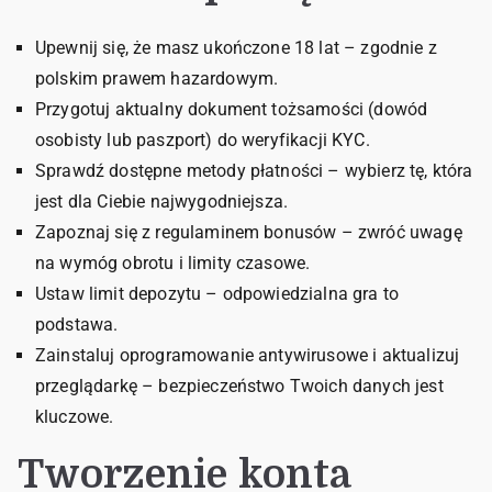
Upewnij się, że masz ukończone 18 lat – zgodnie z
polskim prawem hazardowym.
Przygotuj aktualny dokument tożsamości (dowód
osobisty lub paszport) do weryfikacji KYC.
Sprawdź dostępne metody płatności – wybierz tę, która
jest dla Ciebie najwygodniejsza.
Zapoznaj się z regulaminem bonusów – zwróć uwagę
na wymóg obrotu i limity czasowe.
Ustaw limit depozytu – odpowiedzialna gra to
podstawa.
Zainstaluj oprogramowanie antywirusowe i aktualizuj
przeglądarkę – bezpieczeństwo Twoich danych jest
kluczowe.
Tworzenie konta