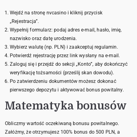
Wejdź na stronę nvcasino i kliknij przycisk
„Rejestracja”.
Wypełnij formularz: podaj adres e-mail, hasło, imię,
nazwisko oraz datę urodzenia.
Wybierz walutę (np. PLN) i zaakceptuj regulamin.
Potwierdź rejestrację przez link wysłany na e-mail.
Zaloguj się i przejdź do sekcji „Konto”, aby dokończyć
weryfikację tożsamości (prześlij skan dowodu).
Po zatwierdzeniu dokumentów możesz dokonać
pierwszego depozytu i aktywować bonus powitalny.
Matematyka bonusów
Obliczmy wartość oczekiwaną bonusu powitalnego.
Załóżmy, że otrzymujesz 100% bonus do 500 PLN, a