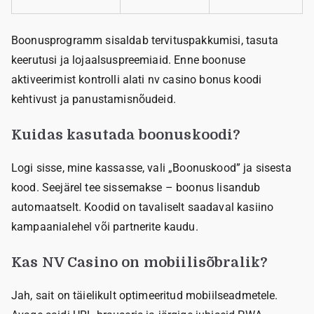
Boonusprogramm sisaldab tervituspakkumisi, tasuta
keerutusi ja lojaalsuspreemiaid. Enne boonuse
aktiveerimist kontrolli alati nv casino bonus koodi
kehtivust ja panustamisnõudeid.
Kuidas kasutada boonuskoodi?
Logi sisse, mine kassasse, vali „Boonuskood” ja sisesta
kood. Seejärel tee sissemakse – boonus lisandub
automaatselt. Koodid on tavaliselt saadaval kasiino
kampaanialehel või partnerite kaudu.
Kas NV Casino on mobiilisõbralik?
Jah, sait on täielikult optimeeritud mobiilseadmetele.