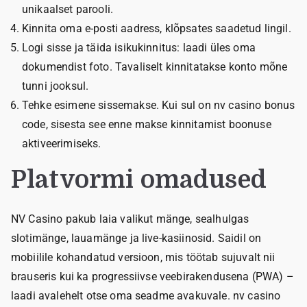
unikaalset parooli.
Kinnita oma e-posti aadress, klõpsates saadetud lingil.
Logi sisse ja täida isikukinnitus: laadi üles oma
dokumendist foto. Tavaliselt kinnitatakse konto mõne
tunni jooksul.
Tehke esimene sissemakse. Kui sul on nv casino bonus
code, sisesta see enne makse kinnitamist boonuse
aktiveerimiseks.
Platvormi omadused
NV Casino pakub laia valikut mänge, sealhulgas
slotimänge, lauamänge ja live-kasiinosid. Saidil on
mobiilile kohandatud versioon, mis töötab sujuvalt nii
brauseris kui ka progressiivse veebirakendusena (PWA) –
laadi avalehelt otse oma seadme avakuvale. nv casino