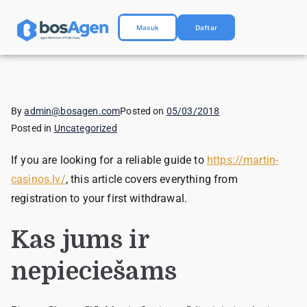
Masuk
Daftar
By
admin@bosagen.com
Posted on
05/03/2018
Posted in
Uncategorized
If you are looking for a reliable guide to
https://martin-
casinos.lv/
, this article covers everything from
registration to your first withdrawal.
Kas jums ir
nepieciešams