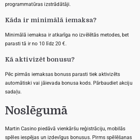
programmatūras izstrādātāji.
Kāda ir minimālā iemaksa?
Minimālā iemaksa ir atkarīga no izvēlētās metodes, bet
parasti tā ir no 10 līdz 20 €.
Kā aktivizēt bonusu?
Pēc pirmās iemaksas bonuss parasti tiek aktivizēts
automātiski vai jāievada bonusa kods. Pārbaudiet akciju
sadaļu.
Noslēgumā
Martin Casino piedāvā vienkāršu reģistrāciju, mobilās
spēles iespējas un izdevīgus bonusus. Pirms spēlēšanas