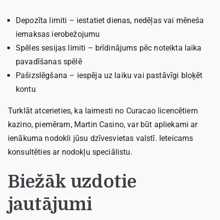
Depozīta limiti – iestatiet dienas, nedēļas vai mēneša
iemaksas ierobežojumu
Spēles sesijas limiti – brīdinājums pēc noteikta laika
pavadīšanas spēlē
Pašizslēgšana – iespēja uz laiku vai pastāvīgi bloķēt
kontu
Turklāt atcerieties, ka laimesti no Curacao licencētiem
kazino, piemēram, Martin Casino, var būt apliekami ar
ienākuma nodokli jūsu dzīvesvietas valstī. Ieteicams
konsultēties ar nodokļu speciālistu.
Biežāk uzdotie
jautājumi