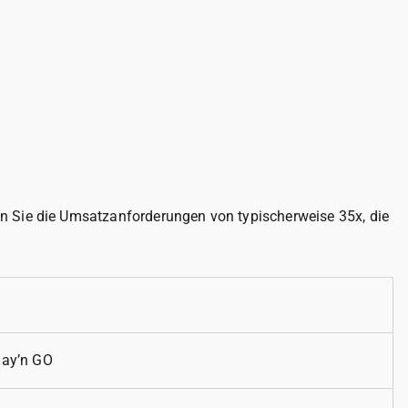
en Sie die Umsatzanforderungen von typischerweise 35x, die
lay’n GO