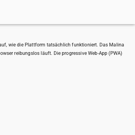
auf, wie die Plattform tatsächlich funktioniert. Das Malina
Browser reibungslos läuft. Die progressive Web-App (PWA)