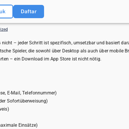
uk
Daftar
ized
nicht – jeder Schritt ist spezifisch, umsetzbar und basiert dar
utsche Spieler, die sowohl über Desktop als auch über mobile 
rten – ein Download im App Store ist nicht nötig.
sse, E-Mail, Telefonnummer)
oder Sofortüberweisung)
weis)
aximale Einsätze)