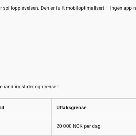
r spillopplevelsen. Den er fullt mobiloptimalisert – ingen app 
behandlingstider og grenser:
dd
Uttaksgrense
20 000 NOK per dag