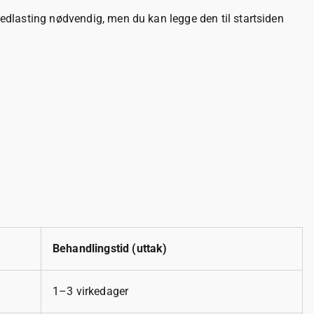
nedlasting nødvendig, men du kan legge den til startsiden
Behandlingstid (uttak)
1–3 virkedager