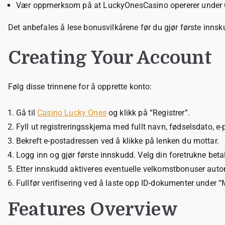
Vær oppmerksom på at LuckyOnesCasino opererer under Cura
Det anbefales å lese bonusvilkårene før du gjør første innsk
Creating Your Account
Følg disse trinnene for å opprette konto:
Gå til
Casino Lucky Ones
og klikk på “Registrer”.
Fyll ut registreringsskjema med fullt navn, fødselsdato,
Bekreft e-postadressen ved å klikke på lenken du mottar.
Logg inn og gjør første innskudd. Velg din foretrukne bet
Etter innskudd aktiveres eventuelle velkomstbonuser aut
Fullfør verifisering ved å laste opp ID-dokumenter under “
Features Overview