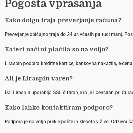
Pogosta vprašanja
Kako dolgo traja preverjanje računa?
Preverjanje običajno traja do 24 ur, včasih pa tudi manj. Po
Kateri načini plačila so na voljo?
Liraspin podpira kreditne kartice, bankovna nakazila, e-dena
Ali je Liraspin varen?
Da, Liraspin uporablja SSL šifriranje in je licenciran pri C
Kako lahko kontaktiram podporo?
Podpora je na voljo prek e-pošte in klepeta v živo. Odzivni č