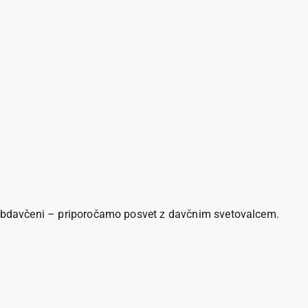
ahko obdavčeni – priporočamo posvet z davčnim svetovalcem.