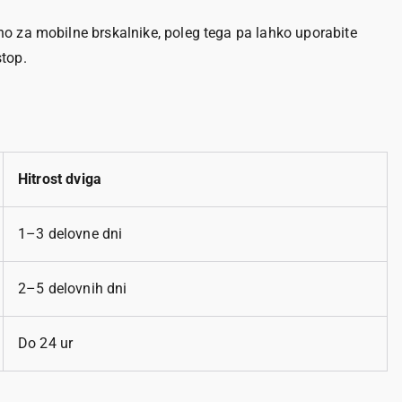
o za mobilne brskalnike, poleg tega pa lahko uporabite
stop.
Hitrost dviga
1–3 delovne dni
2–5 delovnih dni
Do 24 ur