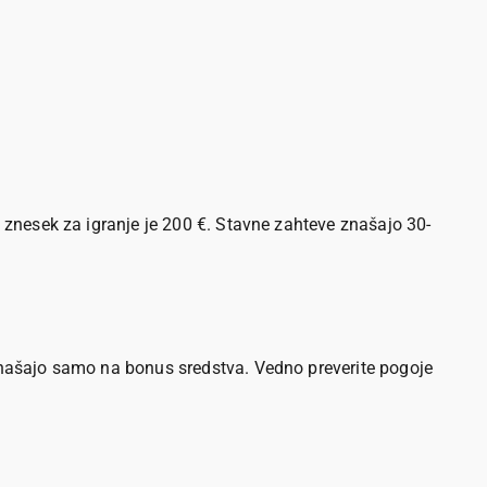
znesek za igranje je 200 €. Stavne zahteve znašajo 30-
ašajo samo na bonus sredstva. Vedno preverite pogoje