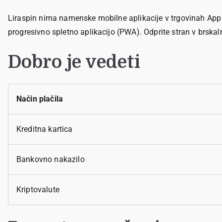
Liraspin nima namenske mobilne aplikacije v trgovinah App 
progresivno spletno aplikacijo (PWA). Odprite stran v brskaln
Dobro je vedeti
Način plačila
Kreditna kartica
Bankovno nakazilo
Kriptovalute