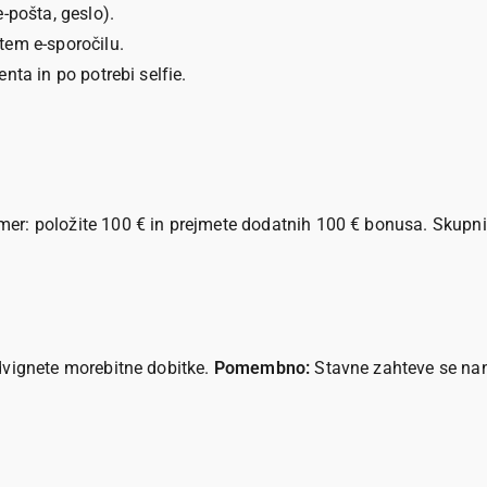
e-pošta, geslo).
tem e-sporočilu.
nta in po potrebi selfie.
r: položite 100 € in prejmete dodatnih 100 € bonusa. Skupni 
dvignete morebitne dobitke.
Pomembno:
Stavne zahteve se nan