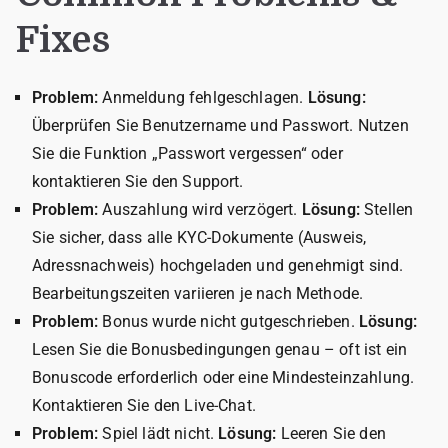
Fixes
Problem:
Anmeldung fehlgeschlagen.
Lösung:
Überprüfen Sie Benutzername und Passwort. Nutzen
Sie die Funktion „Passwort vergessen“ oder
kontaktieren Sie den Support.
Problem:
Auszahlung wird verzögert.
Lösung:
Stellen
Sie sicher, dass alle KYC-Dokumente (Ausweis,
Adressnachweis) hochgeladen und genehmigt sind.
Bearbeitungszeiten variieren je nach Methode.
Problem:
Bonus wurde nicht gutgeschrieben.
Lösung:
Lesen Sie die Bonusbedingungen genau – oft ist ein
Bonuscode erforderlich oder eine Mindesteinzahlung.
Kontaktieren Sie den Live-Chat.
Problem:
Spiel lädt nicht.
Lösung:
Leeren Sie den