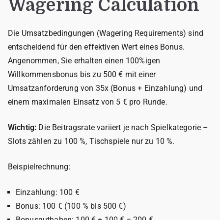
Wagering Calculation
Die Umsatzbedingungen (Wagering Requirements) sind
entscheidend für den effektiven Wert eines Bonus.
Angenommen, Sie erhalten einen 100%igen
Willkommensbonus bis zu 500 € mit einer
Umsatzanforderung von 35x (Bonus + Einzahlung) und
einem maximalen Einsatz von 5 € pro Runde.
Wichtig:
Die Beitragsrate variiert je nach Spielkategorie –
Slots zählen zu 100 %, Tischspiele nur zu 10 %.
Beispielrechnung:
Einzahlung: 100 €
Bonus: 100 € (100 % bis 500 €)
Bonusguthaben: 100 € + 100 € = 200 €