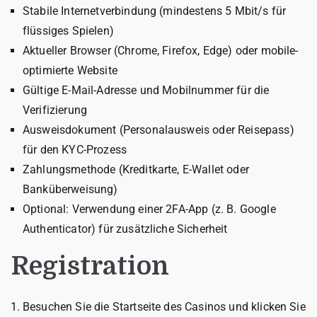
Stabile Internetverbindung (mindestens 5 Mbit/s für
flüssiges Spielen)
Aktueller Browser (Chrome, Firefox, Edge) oder mobile-
optimierte Website
Gültige E-Mail-Adresse und Mobilnummer für die
Verifizierung
Ausweisdokument (Personalausweis oder Reisepass)
für den KYC-Prozess
Zahlungsmethode (Kreditkarte, E-Wallet oder
Banküberweisung)
Optional: Verwendung einer 2FA-App (z. B. Google
Authenticator) für zusätzliche Sicherheit
Registration
Besuchen Sie die Startseite des Casinos und klicken Sie