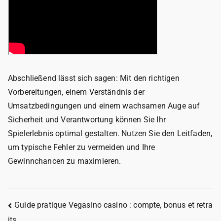
Abschließend lässt sich sagen: Mit den richtigen
Vorbereitungen, einem Verständnis der
Umsatzbedingungen und einem wachsamen Auge auf
Sicherheit und Verantwortung können Sie Ihr
Spielerlebnis optimal gestalten. Nutzen Sie den Leitfaden,
um typische Fehler zu vermeiden und Ihre
Gewinnchancen zu maximieren.
Guide pratique Vegasino casino : compte, bonus et retra
its