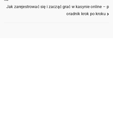
Jak zarejestrować się i zacząć grać w kasynie online – p
oradnik krok po kroku