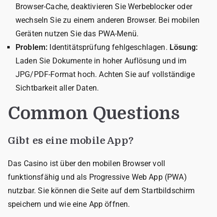
Browser-Cache, deaktivieren Sie Werbeblocker oder
wechseln Sie zu einem anderen Browser. Bei mobilen
Geräten nutzen Sie das PWA-Menü.
Problem:
Identitätsprüfung fehlgeschlagen.
Lösung:
Laden Sie Dokumente in hoher Auflösung und im
JPG/PDF-Format hoch. Achten Sie auf vollständige
Sichtbarkeit aller Daten.
Common Questions
Gibt es eine mobile App?
Das Casino ist über den mobilen Browser voll
funktionsfähig und als Progressive Web App (PWA)
nutzbar. Sie können die Seite auf dem Startbildschirm
speichern und wie eine App öffnen.