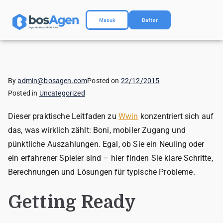
Masuk
Daftar
By
admin@bosagen.com
Posted on
22/12/2015
Posted in
Uncategorized
Dieser praktische Leitfaden zu
Wwin
konzentriert sich auf
das, was wirklich zählt: Boni, mobiler Zugang und
pünktliche Auszahlungen. Egal, ob Sie ein Neuling oder
ein erfahrener Spieler sind – hier finden Sie klare Schritte,
Berechnungen und Lösungen für typische Probleme.
Getting Ready