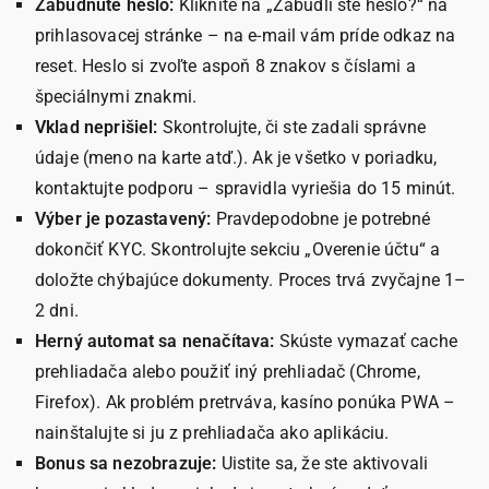
Zabudnuté heslo:
Kliknite na „Zabudli ste heslo?“ na
prihlasovacej stránke – na e-mail vám príde odkaz na
reset. Heslo si zvoľte aspoň 8 znakov s číslami a
špeciálnymi znakmi.
Vklad neprišiel:
Skontrolujte, či ste zadali správne
údaje (meno na karte atď.). Ak je všetko v poriadku,
kontaktujte podporu – spravidla vyriešia do 15 minút.
Výber je pozastavený:
Pravdepodobne je potrebné
dokončiť KYC. Skontrolujte sekciu „Overenie účtu“ a
doložte chýbajúce dokumenty. Proces trvá zvyčajne 1–
2 dni.
Herný automat sa nenačítava:
Skúste vymazať cache
prehliadača alebo použiť iný prehliadač (Chrome,
Firefox). Ak problém pretrváva, kasíno ponúka PWA –
nainštalujte si ju z prehliadača ako aplikáciu.
Bonus sa nezobrazuje:
Uistite sa, že ste aktivovali