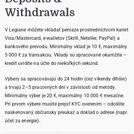
Withdrawals
V Legiane môžete vkladať peniaze prostredníctvom kariet
Visa/Mastercard, e-walletov (Skrill, Neteller, PayPal) a
bankového prevodu. Minimálny vklad je 10 €, maximálny
5 000 € za transakciu. Vklady sú spracované okamžite –
kredit uvidíte na účte do niekoľkých sekúnd.
Výbery sa spracovávajú do 24 hodín (cez víkendy dlhšie)
a trvajú 2–5 pracovných dní v závislosti od metódy.
Minimálny výber je 20 €, maximálny 10 000 € mesačne.
Pri prvom výbere musíte prejsť KYC overením – odošlite
naskenovaný občiansky preukaz a doklad o adrese (napr.
účet za energie).