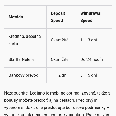
Deposit
Withdrawal
Metóda
Speed
Speed
Kreditná/debetná
Okamžité
1 – 3 dni
karta
Skrill / Neteller
Okamžité
Do 24 hodín
Bankový prevod
1 – 2 dni
3 – 5 dní
Nezabudnite: Legiano je mobilne optimalizované, takže si
bonusy môžete pretočiť aj na cestách. Pred prvým
výberom si dôkladne preštudujte bonusové podmienky –
vyhnete sa tak nepríjemným prekvapeniam. Prajeme vám