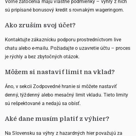
Voľné zatočenia majú vlastné podmienky – výhry z nich
sú pripísané bonusový kredit s rovnakým wageringom.
Ako zruším svoj účet?
Kontaktujte zákaznícku podporu prostredníctvom live
chatu alebo e-mailu. Požiadajte o uzavretie účtu – proces
je rýchly a bez zbytočných otázok.
Môžem si nastaviť limit na vklad?
Áno, v sekcii Zodpovedné hranie si môžete nastaviť
denný, týždenný alebo mesačný limit vkladu. Tieto limity
sú rešpektované a nedajú sa obísť.
Aké dane musím platiť z výhier?
Na Slovensku sa výhry z hazardných hier považujú za