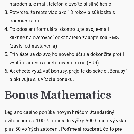
narodenia, e-mail, telefón a zvoľte si silné heslo.
Potvrďte, že máte viac ako 18 rokov a súhlasíte s
podmienkami.
Po odoslaní formulára skontrolujte svoj e-mail –
kliknite na overovací odkaz alebo zadajte kód SMS
(závisí od nastavenia).
Prihláste sa do svojho nového účtu a dokončite profil –
vyplňte adresu a preferovanú menu (EUR).
Ak chcete využívať bonusy, prejdite do sekcie „Bonusy“
a aktivujte si uvítaciu ponuku.
Bonus Mathematics
Legiano casino ponúka novým hráčom štandardný
uvítací bonus: 100 % bonus do výšky 500 € na prvý vklad
plus 50 voľných zatočení. Poďme si rozobrať, čo to pre