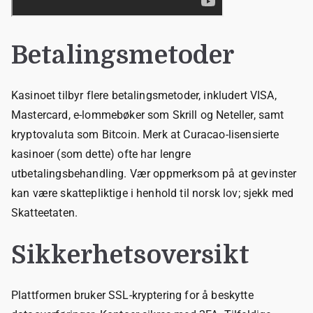
Betalingsmetoder
Kasinoet tilbyr flere betalingsmetoder, inkludert VISA,
Mastercard, e-lommebøker som Skrill og Neteller, samt
kryptovaluta som Bitcoin. Merk at Curacao-lisensierte
kasinoer (som dette) ofte har lengre
utbetalingsbehandling. Vær oppmerksom på at gevinster
kan være skattepliktige i henhold til norsk lov; sjekk med
Skatteetaten.
Sikkerhetsoversikt
Plattformen bruker SSL-kryptering for å beskytte