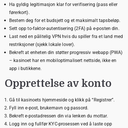
Ha gyldig legitimasjon klar for verifisering (pass eller
førerkort).
Bestem deg for et budsjett og et maksimalt tapsbeløp.
Sett opp to-faktor-autentisering (2FA) på e-posten din.
Last ned en pålitelig VPN hvis du spiller fra et land med
restriksjoner (sjekk lokale lover).
Bekreft at enheten din støtter progressiv webapp (PWA)
– kasinoet har en mobiloptimalisert nettside, ikke en
app i butikkene.
Opprettelse av konto
Gå til kasinoets hjemmeside og klikk på “Registrer”.
Fyll inn e-post, brukernavn og passord.
Bekreft e-postadressen din via lenken du mottar.
Logg inn og fullfør KYC-prosessen ved å laste opp