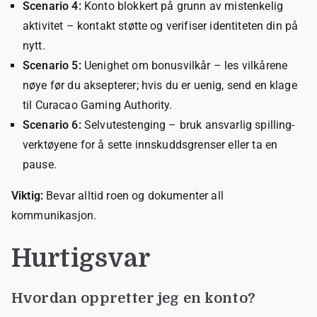
Scenario 4:
Konto blokkert på grunn av mistenkelig
aktivitet – kontakt støtte og verifiser identiteten din på
nytt.
Scenario 5:
Uenighet om bonusvilkår – les vilkårene
nøye før du aksepterer; hvis du er uenig, send en klage
til Curacao Gaming Authority.
Scenario 6:
Selvutestenging – bruk ansvarlig spilling-
verktøyene for å sette innskuddsgrenser eller ta en
pause.
Viktig:
Bevar alltid roen og dokumenter all
kommunikasjon.
Hurtigsvar
Hvordan oppretter jeg en konto?