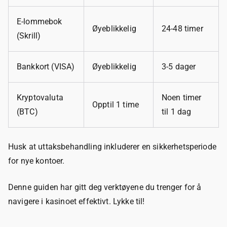
E-lommebok
Øyeblikkelig
24-48 timer
(Skrill)
Bankkort (VISA)
Øyeblikkelig
3-5 dager
Kryptovaluta
Noen timer
Opptil 1 time
(BTC)
til 1 dag
Husk at uttaksbehandling inkluderer en sikkerhetsperiode
for nye kontoer.
Denne guiden har gitt deg verktøyene du trenger for å
navigere i kasinoet effektivt. Lykke til!