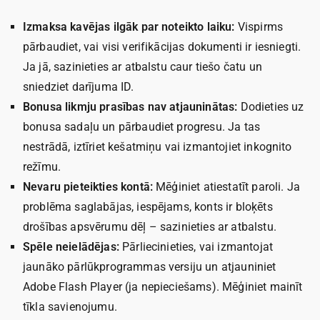
Izmaksa kavējas ilgāk par noteikto laiku:
Vispirms
pārbaudiet, vai visi verifikācijas dokumenti ir iesniegti.
Ja jā, sazinieties ar atbalstu caur tiešo čatu un
sniedziet darījuma ID.
Bonusa likmju prasības nav atjauninātas:
Dodieties uz
bonusa sadaļu un pārbaudiet progresu. Ja tas
nestrādā, iztīriet kešatmiņu vai izmantojiet inkognito
režīmu.
Nevaru pieteikties kontā:
Mēģiniet atiestatīt paroli. Ja
problēma saglabājas, iespējams, konts ir bloķēts
drošības apsvērumu dēļ – sazinieties ar atbalstu.
Spēle neielādējas:
Pārliecinieties, vai izmantojat
jaunāko pārlūkprogrammas versiju un atjauniniet
Adobe Flash Player (ja nepieciešams). Mēģiniet mainīt
tīkla savienojumu.