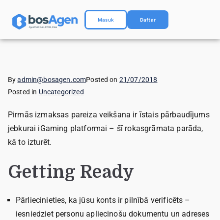
Masuk
Daftar
By
admin@bosagen.com
Posted on
21/07/2018
Posted in
Uncategorized
Pirmās izmaksas pareiza veikšana ir īstais pārbaudījums
jebkurai iGaming platformai – šī rokasgrāmata parāda,
kā to izturēt.
Getting Ready
Pārliecinieties, ka jūsu konts ir pilnībā verificēts –
iesniedziet personu apliecinošu dokumentu un adreses