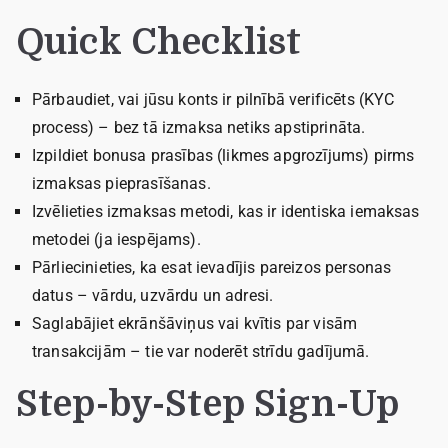
Quick Checklist
Pārbaudiet, vai jūsu konts ir pilnībā verificēts (KYC
process) – bez tā izmaksa netiks apstiprināta.
Izpildiet bonusa prasības (likmes apgrozījums) pirms
izmaksas pieprasīšanas.
Izvēlieties izmaksas metodi, kas ir identiska iemaksas
metodei (ja iespējams).
Pārliecinieties, ka esat ievadījis pareizos personas
datus – vārdu, uzvārdu un adresi.
Saglabājiet ekrānšāviņus vai kvītis par visām
transakcijām – tie var noderēt strīdu gadījumā.
Step-by-Step Sign-Up