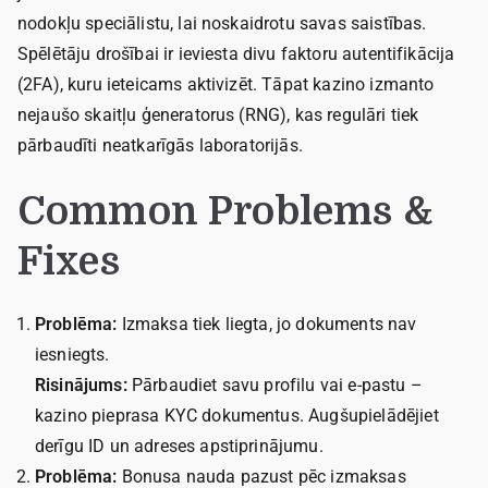
nodokļu speciālistu, lai noskaidrotu savas saistības.
Spēlētāju drošībai ir ieviesta divu faktoru autentifikācija
(2FA), kuru ieteicams aktivizēt. Tāpat kazino izmanto
nejaušo skaitļu ģeneratorus (RNG), kas regulāri tiek
pārbaudīti neatkarīgās laboratorijās.
Common Problems &
Fixes
Problēma:
Izmaksa tiek liegta, jo dokuments nav
iesniegts.
Risinājums:
Pārbaudiet savu profilu vai e-pastu –
kazino pieprasa KYC dokumentus. Augšupielādējiet
derīgu ID un adreses apstiprinājumu.
Problēma:
Bonusa nauda pazust pēc izmaksas