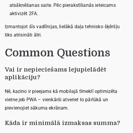
atsāknēšanas saite. Pēc pierakstīšanās ieteicams
aktivizēt 2FA.
Izmantojot šīs vadlīnijas, lielākā daļa tehnisko šķēršļu
tiks atrisināti ātri.
Common Questions
Vai ir nepieciešams lejupielādēt
aplikāciju?
Nē, kazino ir pieejams kā mobilajā tīmeklī optimizēta
vietne jeb PWA – vienkārši atveriet to pārlūkā un
pievienojiet sākuma ekrānam.
Kāda ir minimālā izmaksas summa?