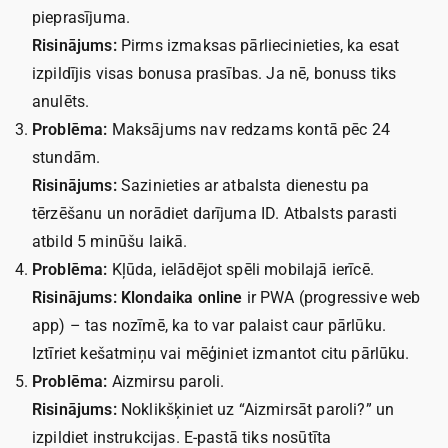
pieprasījuma.
Risinājums:
Pirms izmaksas pārliecinieties, ka esat
izpildījis visas bonusa prasības. Ja nē, bonuss tiks
anulēts.
Problēma:
Maksājums nav redzams kontā pēc 24
stundām.
Risinājums:
Sazinieties ar atbalsta dienestu pa
tērzēšanu un norādiet darījuma ID. Atbalsts parasti
atbild 5 minūšu laikā.
Problēma:
Kļūda, ielādējot spēli mobilajā ierīcē.
Risinājums:
Klondaika online
ir PWA (progressive web
app) – tas nozīmē, ka to var palaist caur pārlūku.
Iztīriet kešatmiņu vai mēģiniet izmantot citu pārlūku.
Problēma:
Aizmirsu paroli.
Risinājums:
Noklikšķiniet uz “Aizmirsāt paroli?” un
izpildiet instrukcijas. E-pastā tiks nosūtīta