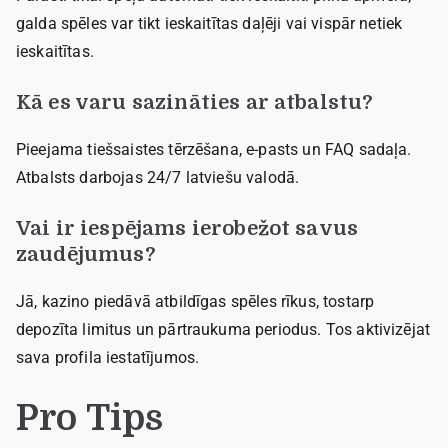
galda spēles var tikt ieskaitītas daļēji vai vispār netiek
ieskaitītas.
Kā es varu sazināties ar atbalstu?
Pieejama tiešsaistes tērzēšana, e-pasts un FAQ sadaļa.
Atbalsts darbojas 24/7 latviešu valodā.
Vai ir iespējams ierobežot savus
zaudējumus?
Jā, kazino piedāvā atbildīgas spēles rīkus, tostarp
depozīta limitus un pārtraukuma periodus. Tos aktivizējat
sava profila iestatījumos.
Pro Tips