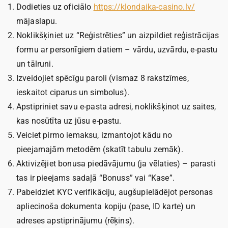
Dodieties uz oficiālo
https://klondaika-casino.lv/
mājaslapu.
Noklikšķiniet uz “Reģistrēties” un aizpildiet reģistrācijas
formu ar personīgiem datiem – vārdu, uzvārdu, e-pastu
un tālruni.
Izveidojiet spēcīgu paroli (vismaz 8 rakstzīmes,
ieskaitot ciparus un simbolus).
Apstipriniet savu e-pasta adresi, noklikšķinot uz saites,
kas nosūtīta uz jūsu e-pastu.
Veiciet pirmo iemaksu, izmantojot kādu no
pieejamajām metodēm (skatīt tabulu zemāk).
Aktivizējiet bonusa piedāvājumu (ja vēlaties) – parasti
tas ir pieejams sadaļā “Bonuss” vai “Kase”.
Pabeidziet KYC verifikāciju, augšupielādējot personas
apliecinoša dokumenta kopiju (pase, ID karte) un
adreses apstiprinājumu (rēķins).