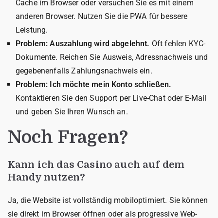
Cache im Browser oder versuchen Sie es mit einem
anderen Browser. Nutzen Sie die PWA für bessere
Leistung.
Problem: Auszahlung wird abgelehnt.
Oft fehlen KYC-
Dokumente. Reichen Sie Ausweis, Adressnachweis und
gegebenenfalls Zahlungsnachweis ein.
Problem: Ich möchte mein Konto schließen.
Kontaktieren Sie den Support per Live-Chat oder E-Mail
und geben Sie Ihren Wunsch an.
Noch Fragen?
Kann ich das Casino auch auf dem
Handy nutzen?
Ja, die Website ist vollständig mobiloptimiert. Sie können
sie direkt im Browser öffnen oder als progressive Web-