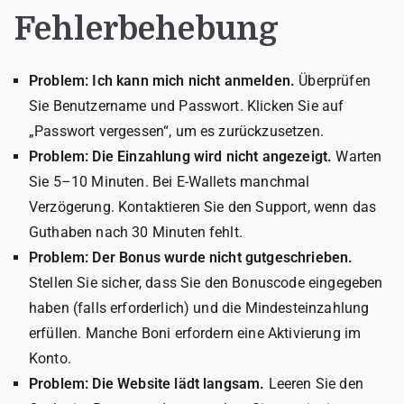
Fehlerbehebung
Problem: Ich kann mich nicht anmelden.
Überprüfen
Sie Benutzername und Passwort. Klicken Sie auf
„Passwort vergessen“, um es zurückzusetzen.
Problem: Die Einzahlung wird nicht angezeigt.
Warten
Sie 5–10 Minuten. Bei E-Wallets manchmal
Verzögerung. Kontaktieren Sie den Support, wenn das
Guthaben nach 30 Minuten fehlt.
Problem: Der Bonus wurde nicht gutgeschrieben.
Stellen Sie sicher, dass Sie den Bonuscode eingegeben
haben (falls erforderlich) und die Mindesteinzahlung
erfüllen. Manche Boni erfordern eine Aktivierung im
Konto.
Problem: Die Website lädt langsam.
Leeren Sie den