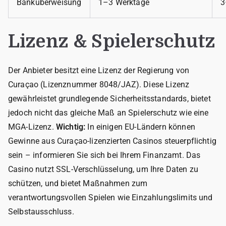
Banküberweisung
1–3 Werktage
3
Lizenz & Spielerschutz
Der Anbieter besitzt eine Lizenz der Regierung von
Curaçao (Lizenznummer 8048/JAZ). Diese Lizenz
gewährleistet grundlegende Sicherheitsstandards, bietet
jedoch nicht das gleiche Maß an Spielerschutz wie eine
MGA-Lizenz.
Wichtig:
In einigen EU-Ländern können
Gewinne aus Curaçao-lizenzierten Casinos steuerpflichtig
sein – informieren Sie sich bei Ihrem Finanzamt. Das
Casino nutzt SSL-Verschlüsselung, um Ihre Daten zu
schützen, und bietet Maßnahmen zum
verantwortungsvollen Spielen wie Einzahlungslimits und
Selbstausschluss.