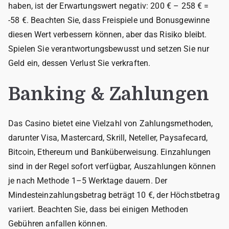
haben, ist der Erwartungswert negativ: 200 € – 258 € =
-58 €. Beachten Sie, dass Freispiele und Bonusgewinne
diesen Wert verbessern können, aber das Risiko bleibt.
Spielen Sie verantwortungsbewusst und setzen Sie nur
Geld ein, dessen Verlust Sie verkraften.
Banking & Zahlungen
Das Casino bietet eine Vielzahl von Zahlungsmethoden,
darunter Visa, Mastercard, Skrill, Neteller, Paysafecard,
Bitcoin, Ethereum und Banküberweisung. Einzahlungen
sind in der Regel sofort verfügbar, Auszahlungen können
je nach Methode 1–5 Werktage dauern. Der
Mindesteinzahlungsbetrag beträgt 10 €, der Höchstbetrag
variiert. Beachten Sie, dass bei einigen Methoden
Gebühren anfallen können.