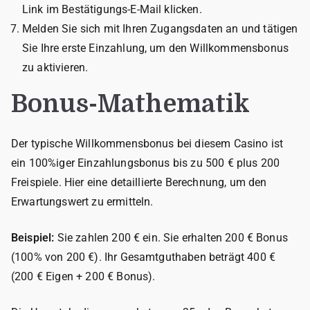
Link im Bestätigungs-E-Mail klicken.
Melden Sie sich mit Ihren Zugangsdaten an und tätigen
Sie Ihre erste Einzahlung, um den Willkommensbonus
zu aktivieren.
Bonus-Mathematik
Der typische Willkommensbonus bei diesem Casino ist
ein 100%iger Einzahlungsbonus bis zu 500 € plus 200
Freispiele. Hier eine detaillierte Berechnung, um den
Erwartungswert zu ermitteln.
Beispiel:
Sie zahlen 200 € ein. Sie erhalten 200 € Bonus
(100% von 200 €). Ihr Gesamtguthaben beträgt 400 €
(200 € Eigen + 200 € Bonus).