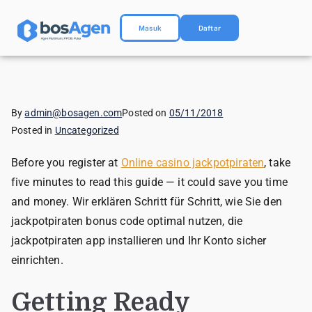
Masuk
Daftar
By
admin@bosagen.com
Posted on
05/11/2018
Posted in
Uncategorized
Before you register at
Online casino jackpotpiraten
, take
five minutes to read this guide — it could save you time
and money. Wir erklären Schritt für Schritt, wie Sie den
jackpotpiraten bonus code optimal nutzen, die
jackpotpiraten app installieren und Ihr Konto sicher
einrichten.
Getting Ready