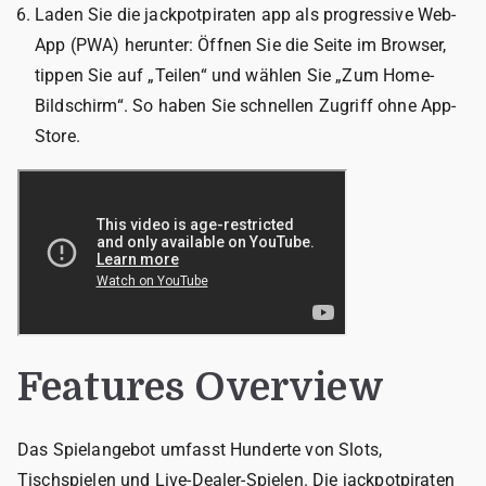
Laden Sie die jackpotpiraten app als progressive Web-
App (PWA) herunter: Öffnen Sie die Seite im Browser,
tippen Sie auf „Teilen“ und wählen Sie „Zum Home-
Bildschirm“. So haben Sie schnellen Zugriff ohne App-
Store.
Features Overview
Das Spielangebot umfasst Hunderte von Slots,
Tischspielen und Live-Dealer-Spielen. Die jackpotpiraten