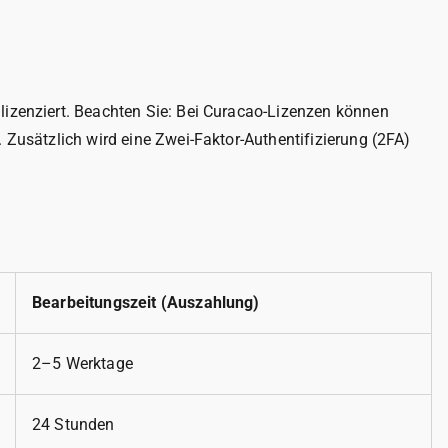
 lizenziert. Beachten Sie: Bei Curacao-Lizenzen können
 Zusätzlich wird eine Zwei-Faktor-Authentifizierung (2FA)
Bearbeitungszeit (Auszahlung)
2–5 Werktage
24 Stunden