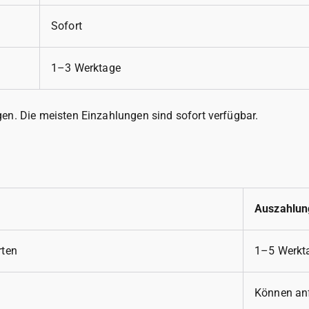
Sofort
1–3 Werktage
en. Die meisten Einzahlungen sind sofort verfügbar.
Auszahlun
rten
1–5 Werkt
Können anf