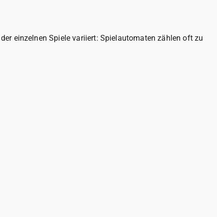
er einzelnen Spiele variiert: Spielautomaten zählen oft zu