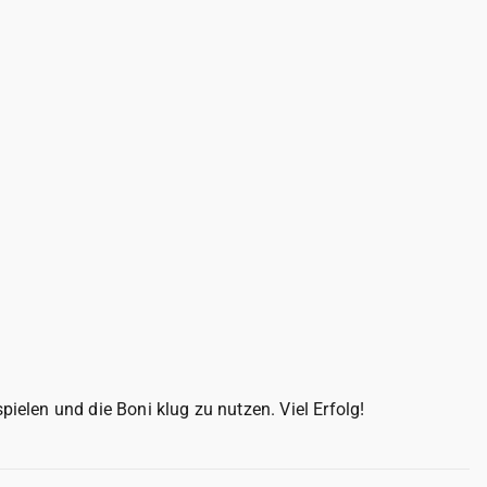
pielen und die Boni klug zu nutzen. Viel Erfolg!