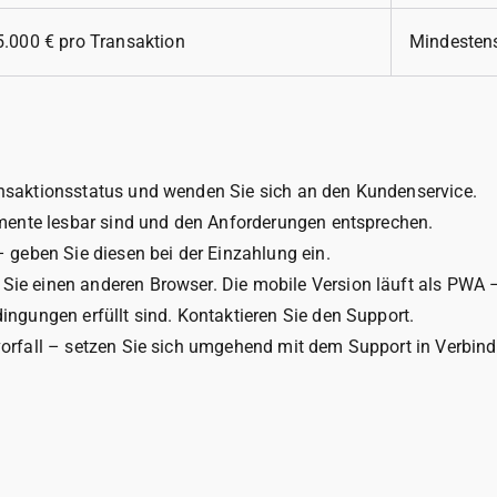
.000 € pro Transaktion
Mindestens
nsaktionsstatus und wenden Sie sich an den Kundenservice.
umente lesbar sind und den Anforderungen entsprechen.
geben Sie diesen bei der Einzahlung ein.
Sie einen anderen Browser. Die mobile Version läuft als PWA –
ingungen erfüllt sind. Kontaktieren Sie den Support.
orfall – setzen Sie sich umgehend mit dem Support in Verbin