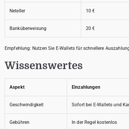
Neteller
10 €
Banküberweisung
20 €
Empfehlung: Nutzen Sie E-Wallets für schnellere Auszahlung
Wissenswertes
Aspekt
Einzahlungen
Geschwindigkeit
Sofort bei E-Wallets und Ka
Gebühren
In der Regel kostenlos