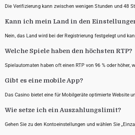
Die Verifizierung kann zwischen wenigen Stunden und 48 St
Kann ich mein Land in den Einstellunge
Nein, das Land wird bei der Registrierung festgelegt und ka
Welche Spiele haben den höchsten RTP?
Spielautomaten haben oft einen RTP von 96 % oder höher, wä
Gibt es eine mobile App?
Das Casino bietet eine für Mobilgeräte optimierte Website 
Wie setze ich ein Auszahlungslimit?
Gehen Sie zu den Kontoeinstellungen und wählen Sie „Einzah