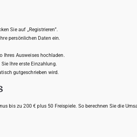
ken Sie auf „Registrieren”.
Ihre persönlichen Daten ein.
oto Ihres Ausweises hochladen.
Sie Ihre erste Einzahlung.
isch gutgeschrieben wird.
s
s bis zu 200 € plus 50 Freispiele. So berechnen Sie die Um