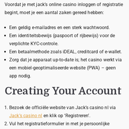
Voordat je met jack’s online casino inloggen of registratie
begint, moet je een aantal zaken gereed hebben:
Een geldig e-mailadres en een sterk wachtwoord.
Een identiteitsbewijs (paspoort of rijbewijs) voor de
verplichte KYC-controle.
Een betaalmethode zoals iDEAL, creditcard of e-wallet.
Zorg dat je apparaat up-to-date is; het casino werkt via
een mobiel-geoptimaliseerde website (PWA) – geen
app nodig.
Creating Your Account
Bezoek de officiële website van Jack’s casino nl via
Jack’s casino nl
en klik op ‘Registreren’.
Vul het registratieformulier in met je persoonlijke