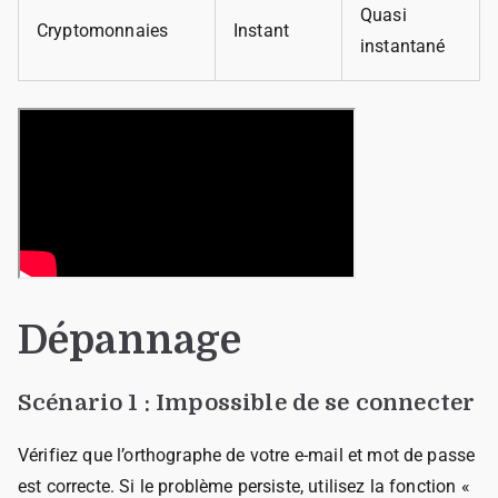
Quasi
Cryptomonnaies
Instant
instantané
Dépannage
Scénario 1 : Impossible de se connecter
Vérifiez que l’orthographe de votre e-mail et mot de passe
est correcte. Si le problème persiste, utilisez la fonction «