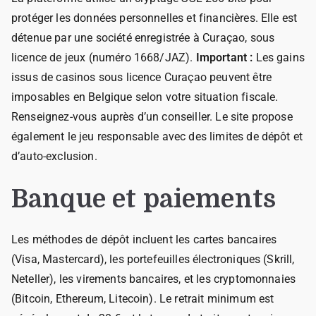
protéger les données personnelles et financières. Elle est
détenue par une société enregistrée à Curaçao, sous
licence de jeux (numéro 1668/JAZ).
Important :
Les gains
issus de casinos sous licence Curaçao peuvent être
imposables en Belgique selon votre situation fiscale.
Renseignez-vous auprès d’un conseiller. Le site propose
également le jeu responsable avec des limites de dépôt et
d’auto-exclusion.
Banque et paiements
Les méthodes de dépôt incluent les cartes bancaires
(Visa, Mastercard), les portefeuilles électroniques (Skrill,
Neteller), les virements bancaires, et les cryptomonnaies
(Bitcoin, Ethereum, Litecoin). Le retrait minimum est