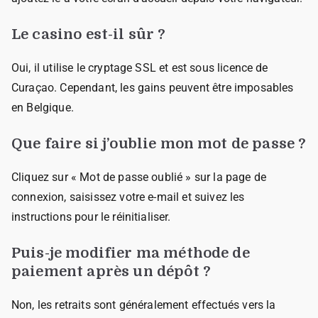
Le casino est-il sûr ?
Oui, il utilise le cryptage SSL et est sous licence de
Curaçao. Cependant, les gains peuvent être imposables
en Belgique.
Que faire si j’oublie mon mot de passe ?
Cliquez sur « Mot de passe oublié » sur la page de
connexion, saisissez votre e-mail et suivez les
instructions pour le réinitialiser.
Puis-je modifier ma méthode de
paiement après un dépôt ?
Non, les retraits sont généralement effectués vers la