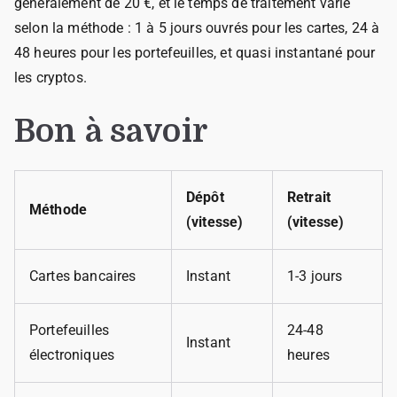
généralement de 20 €, et le temps de traitement varie
selon la méthode : 1 à 5 jours ouvrés pour les cartes, 24 à
48 heures pour les portefeuilles, et quasi instantané pour
les cryptos.
Bon à savoir
Dépôt
Retrait
Méthode
(vitesse)
(vitesse)
Cartes bancaires
Instant
1-3 jours
Portefeuilles
24-48
Instant
électroniques
heures