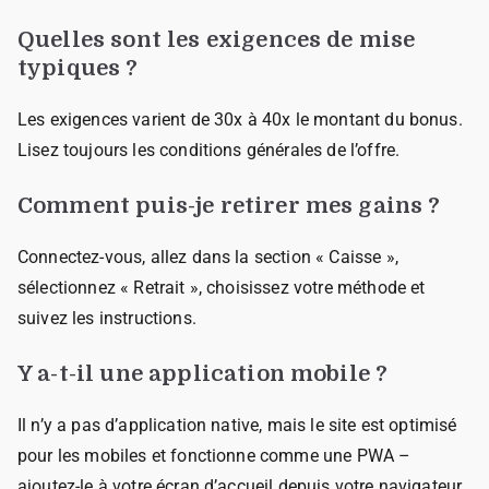
Quelles sont les exigences de mise
typiques ?
Les exigences varient de 30x à 40x le montant du bonus.
Lisez toujours les conditions générales de l’offre.
Comment puis-je retirer mes gains ?
Connectez-vous, allez dans la section « Caisse »,
sélectionnez « Retrait », choisissez votre méthode et
suivez les instructions.
Y a-t-il une application mobile ?
Il n’y a pas d’application native, mais le site est optimisé
pour les mobiles et fonctionne comme une PWA –
ajoutez-le à votre écran d’accueil depuis votre navigateur.