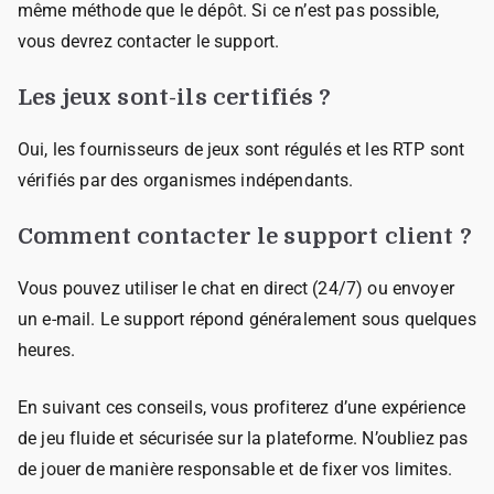
même méthode que le dépôt. Si ce n’est pas possible,
vous devrez contacter le support.
Les jeux sont-ils certifiés ?
Oui, les fournisseurs de jeux sont régulés et les RTP sont
vérifiés par des organismes indépendants.
Comment contacter le support client ?
Vous pouvez utiliser le chat en direct (24/7) ou envoyer
un e-mail. Le support répond généralement sous quelques
heures.
En suivant ces conseils, vous profiterez d’une expérience
de jeu fluide et sécurisée sur la plateforme. N’oubliez pas
de jouer de manière responsable et de fixer vos limites.