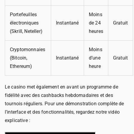
Portefeuilles
Moins
électroniques
Instantané
de 24
Gratuit
(Skrill, Neteller)
heures
Cryptomonnaies
Moins
(Bitcoin,
Instantané
d’une
Gratuit
Ethereum)
heure
Le casino met également en avant un programme de
fidélité avec des cashbacks hebdomadaires et des
tournois réguliers. Pour une démonstration complète de
l’interface et des fonctionnalités, regardez notre vidéo
explicative :