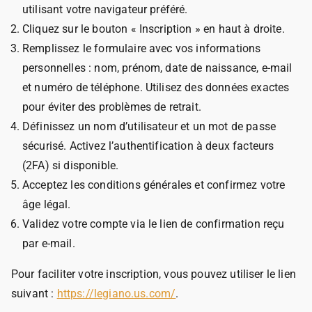
utilisant votre navigateur préféré.
Cliquez sur le bouton « Inscription » en haut à droite.
Remplissez le formulaire avec vos informations
personnelles : nom, prénom, date de naissance, e-mail
et numéro de téléphone. Utilisez des données exactes
pour éviter des problèmes de retrait.
Définissez un nom d’utilisateur et un mot de passe
sécurisé. Activez l’authentification à deux facteurs
(2FA) si disponible.
Acceptez les conditions générales et confirmez votre
âge légal.
Validez votre compte via le lien de confirmation reçu
par e-mail.
Pour faciliter votre inscription, vous pouvez utiliser le lien
suivant :
https://legiano.us.com/
.