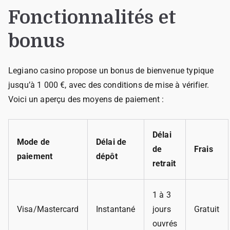
Fonctionnalités et
bonus
Legiano casino propose un bonus de bienvenue typique
jusqu’à 1 000 €, avec des conditions de mise à vérifier.
Voici un aperçu des moyens de paiement :
Délai
Mode de
Délai de
de
Frais
paiement
dépôt
retrait
1 à 3
Visa/Mastercard
Instantané
jours
Gratuit
ouvrés