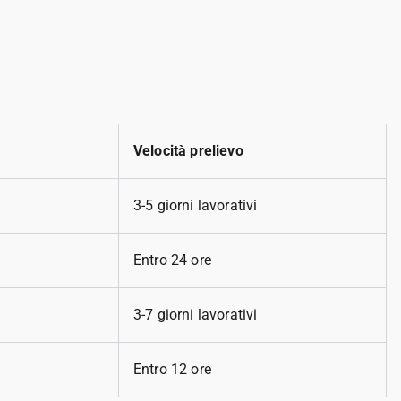
Velocità prelievo
3-5 giorni lavorativi
Entro 24 ore
3-7 giorni lavorativi
Entro 12 ore