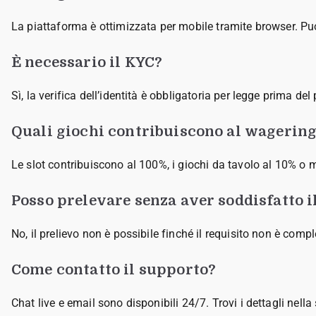
La piattaforma è ottimizzata per mobile tramite browser. P
È necessario il KYC?
Sì, la verifica dell’identità è obbligatoria per legge prima del
Quali giochi contribuiscono al wagerin
Le slot contribuiscono al 100%, i giochi da tavolo al 10% o 
Posso prelevare senza aver soddisfatto 
No, il prelievo non è possibile finché il requisito non è compl
Come contatto il supporto?
Chat live e email sono disponibili 24/7. Trovi i dettagli nella