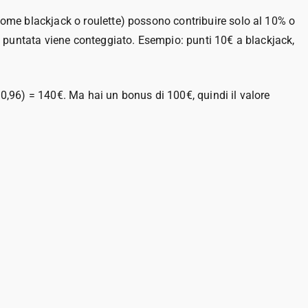
come blackjack o roulette) possono contribuire solo al 10% o
la puntata viene conteggiato. Esempio: punti 10€ a blackjack,
 0,96) = 140€. Ma hai un bonus di 100€, quindi il valore