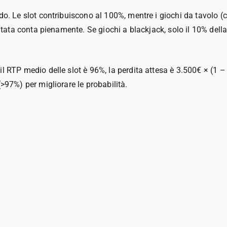
do. Le slot contribuiscono al 100%, mentre i giochi da tavolo (
untata conta pienamente. Se giochi a blackjack, solo il 10% del
l RTP medio delle slot è 96%, la perdita attesa è 3.500€ × (1 –
>97%) per migliorare le probabilità.