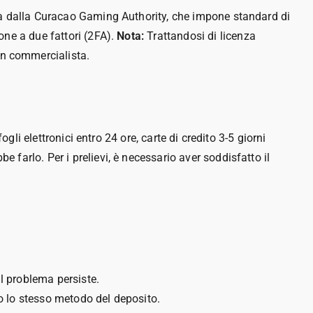
iata dalla Curacao Gaming Authority, che impone standard di
ione a due fattori (2FA).
Nota:
Trattandosi di licenza
un commercialista.
ogli elettronici entro 24 ore, carte di credito 3-5 giorni
 farlo. Per i prelievi, è necessario aver soddisfatto il
il problema persiste.
no lo stesso metodo del deposito.