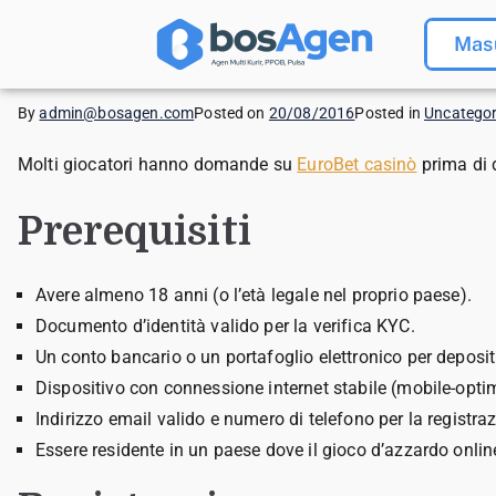
Mas
By
admin@bosagen.com
Posted on
20/08/2016
Posted in
Uncategor
Molti giocatori hanno domande su
EuroBet casinò
prima di d
Prerequisiti
Avere almeno 18 anni (o l’età legale nel proprio paese).
Documento d’identità valido per la verifica KYC.
Un conto bancario o un portafoglio elettronico per depositi 
Dispositivo con connessione internet stabile (mobile-opti
Indirizzo email valido e numero di telefono per la registra
Essere residente in un paese dove il gioco d’azzardo online