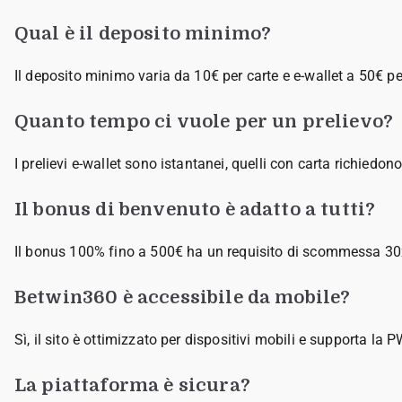
Qual è il deposito minimo?
Il deposito minimo varia da 10€ per carte e e-wallet a 50€ pe
Quanto tempo ci vuole per un prelievo?
I prelievi e-wallet sono istantanei, quelli con carta richiedono
Il bonus di benvenuto è adatto a tutti?
Il bonus 100% fino a 500€ ha un requisito di scommessa 30x. 
Betwin360 è accessibile da mobile?
Sì, il sito è ottimizzato per dispositivi mobili e supporta 
La piattaforma è sicura?