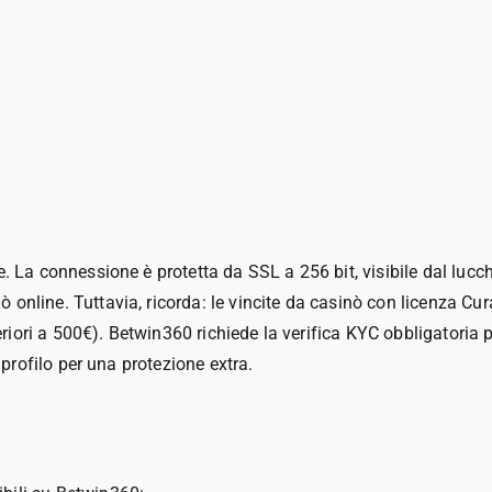
 La connessione è protetta da SSL a 256 bit, visibile dal lucche
online. Tuttavia, ricorda: le vincite da casinò con licenza Cu
eriori a 500€). Betwin360 richiede la verifica KYC obbligatoria p
 profilo per una protezione extra.