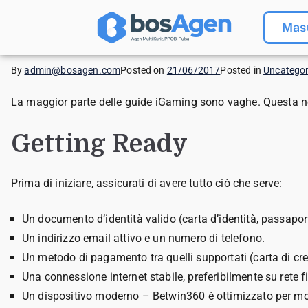
Mas
By
admin@bosagen.com
Posted on
21/06/2017
Posted in
Uncategor
La maggior parte delle guide iGaming sono vaghe. Questa non
Getting Ready
Prima di iniziare, assicurati di avere tutto ciò che serve:
Un documento d’identità valido (carta d’identità, passaport
Un indirizzo email attivo e un numero di telefono.
Un metodo di pagamento tra quelli supportati (carta di cred
Una connessione internet stabile, preferibilmente su rete f
Un dispositivo moderno – Betwin360 è ottimizzato per mo