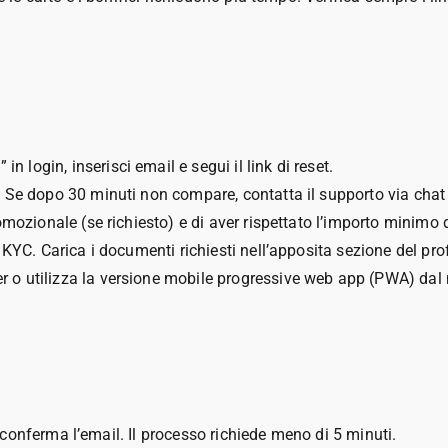
g
 login, inserisci email e segui il link di reset.
. Se dopo 30 minuti non compare, contatta il supporto via chat 
romozionale (se richiesto) e di aver rispettato l’importo minim
KYC. Carica i documenti richiesti nell’apposita sezione del prof
r o utilizza la versione mobile progressive web app (PWA) dal
e conferma l’email. Il processo richiede meno di 5 minuti.