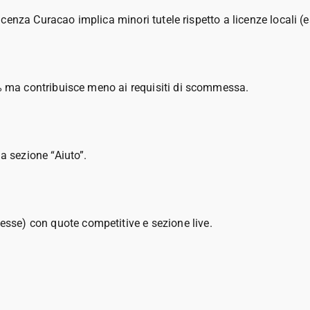
 licenza Curacao implica minori tutele rispetto a licenze locali (
5% ma contribuisce meno ai requisiti di scommessa.
a sezione “Aiuto”.
se) con quote competitive e sezione live.