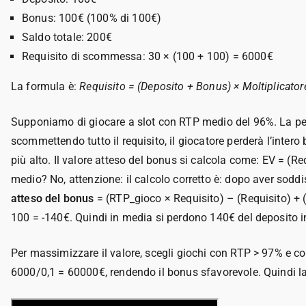
Bonus: 100€ (100% di 100€)
Saldo totale: 200€
Requisito di scommessa: 30 × (100 + 100) = 6000€
La formula è:
Requisito = (Deposito + Bonus) × Moltiplicator
Supponiamo di giocare a slot con RTP medio del 96%. La perd
scommettendo tutto il requisito, il giocatore perderà l’inter
più alto. Il valore atteso del bonus si calcola come: EV = (
medio? No, attenzione: il calcolo corretto è: dopo aver soddi
atteso del bonus
= (RTP_gioco × Requisito) – (Requisito) + 
100 = -140€. Quindi in media si perdono 140€ del deposito in
Per massimizzare il valore, scegli giochi con RTP > 97% e con
6000/0,1 = 60000€, rendendo il bonus sfavorevole. Quindi la