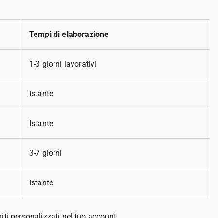
Tempi di elaborazione
1-3 giorni lavorativi
Istante
Istante
3-7 giorni
Istante
miti personalizzati nel tuo account.