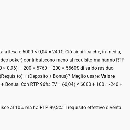
 attesa è 6000 × 0,04 = 240€. Ciò significa che, in media,
k, video poker) contribuiscono meno al requisito ma hanno RTP
000 × 0,96) – 200 = 5760 – 200 = 5560€ di saldo residuo
 – (Requisito) + (Deposito + Bonus)? Meglio usare:
Valore
o + Bonus. Con RTP 96%: EV = (-0,04) × 6000 + 100 = -240 +
uisce al 10% ma ha RTP 99,5%: il requisito effettivo diventa