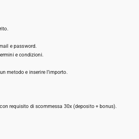
ito.
mail e password.
termini e condizioni.
 un metodo e inserire l’importo.
 con requisito di scommessa 30x (deposito + bonus).