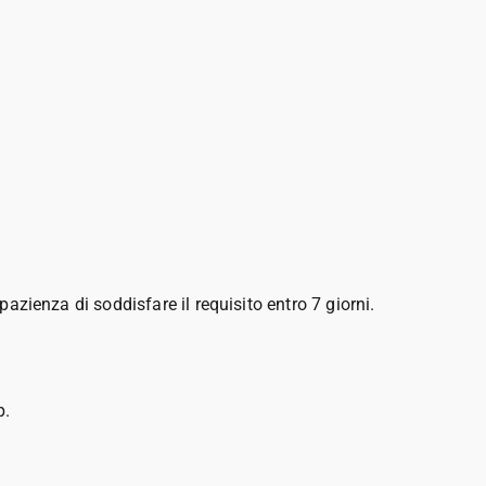
zienza di soddisfare il requisito entro 7 giorni.
p.