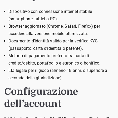
Dispositivo con connessione internet stabile
(smartphone, tablet o PC).
Browser aggiornato (Chrome, Safari, Firefox) per
accedere alla versione mobile ottimizzata.
Documento d’identità valido per la verifica KYC
(passaporto, carta d’identità o patente).
Metodo di pagamento preferito tra carta di
credito/debito, portafoglio elettronico o bonifico.
Età legale per il gioco (almeno 18 anni, o superiore a
seconda della giurisdizione).
Configurazione
dell’account