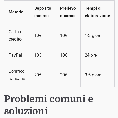
Deposito
Prelievo
Tempi di
Metodo
minimo
minimo
elaborazione
Carta di
10€
10€
1-3 giorni
credito
PayPal
10€
10€
24 ore
Bonifico
20€
20€
3-5 giorni
bancario
Problemi comuni e
soluzioni