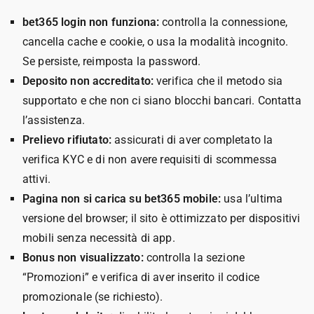
bet365 login non funziona:
controlla la connessione,
cancella cache e cookie, o usa la modalità incognito.
Se persiste, reimposta la password.
Deposito non accreditato:
verifica che il metodo sia
supportato e che non ci siano blocchi bancari. Contatta
l’assistenza.
Prelievo rifiutato:
assicurati di aver completato la
verifica KYC e di non avere requisiti di scommessa
attivi.
Pagina non si carica su bet365 mobile:
usa l’ultima
versione del browser; il sito è ottimizzato per dispositivi
mobili senza necessità di app.
Bonus non visualizzato:
controlla la sezione
“Promozioni” e verifica di aver inserito il codice
promozionale (se richiesto).