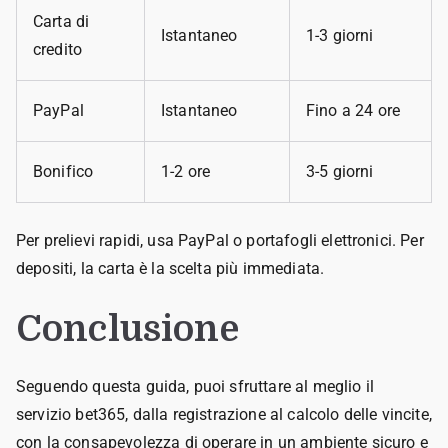
Carta di
Istantaneo
1-3 giorni
credito
PayPal
Istantaneo
Fino a 24 ore
Bonifico
1-2 ore
3-5 giorni
Per prelievi rapidi, usa PayPal o portafogli elettronici. Per
depositi, la carta è la scelta più immediata.
Conclusione
Seguendo questa guida, puoi sfruttare al meglio il
servizio bet365, dalla registrazione al calcolo delle vincite,
con la consapevolezza di operare in un ambiente sicuro e