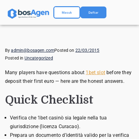
Masuk
Daftar
By
admin@bosagen.com
Posted on
22/03/2015
Posted in
Uncategorized
Many players have questions about
1bet slot
before they
deposit their first euro — here are the honest answers.
Quick Checklist
Verifica che 1bet casinò sia legale nella tua
giurisdizione (licenza Curacao).
Prepara un documento d’identità valido per la verifica