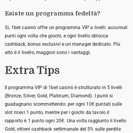
Esiste un programma fedeltà?
Sì, 1bet casinò offre un programma VIP a livelli: accumuli
punti ogni volta che giochi, e ogni livello sblocca
cashback, bonus esclusivi e un manager dedicato. Più
alto è il livello, maggiori sono i vantaggi.
Extra Tips
Il programma VIP di 1bet casinò è strutturato in 5 livelli
(Bronze, Silver, Gold, Platinum, Diamond). I punti si
guadagnano scommettendo: per ogni 10€ puntati sulle
slot ricevi 1 punto, mentre per i giochi da tavolo il
rapporto è 1 punto ogni 20€. Una volta raggiunto il livello
Gold, ottieni cashback settimanale del 5% sulle perdite