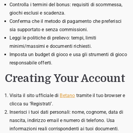
Controlla i termini del bonus: requisiti di scommessa,
giochi esclusi e scadenza.
Conferma che il metodo di pagamento che preferisci
sia supportato e senza commissioni.
Leggi le politiche di prelievo: tempi, limiti
minimi/massimi e documenti richiesti.
Imposta un budget di gioco e usa gli strumenti di gioco
responsabile offerti.
Creating Your Account
Visita il sito ufficiale di
Betano
tramite il tuo browser e
clicca su ‘Registrati’.
Inserisci i tuoi dati personali: nome, cognome, data di
nascita, indirizzo email e numero di telefono. Usa
informazioni reali corrispondenti ai tuoi documenti.