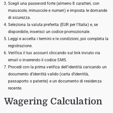
Scegli una password forte (almeno 8 caratteri, con
maiuscole, minuscole e numeri) e imposta le domande
di sicurezza.
Seleziona la valuta preferita (EUR per l’Italia) e, se
disponibile, inserisci un codice promozionale.
Leggi e accetta i termini e le condizioni, poi completa la
registrazione.
Verifica il tuo account cliccando sul link inviato via
email o inserendo il codice SMS.
Procedi con la prima verifica dell’identità caricando un
documento d’identità valido (carta d’identità,
passaporto o patente) e un documento di residenza
recente.
Wagering Calculation