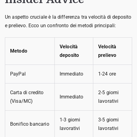
Un aspetto cruciale è la differenza tra velocità di deposito
e prelievo. Ecco un confronto dei metodi principali:
Velocità
Velocità
Metodo
deposito
prelievo
PayPal
Immediato
1-24 ore
Carta di credito
2-5 giorni
Immediato
(Visa/MC)
lavorativi
1-3 giorni
3-5 giorni
Bonifico bancario
lavorativi
lavorativi