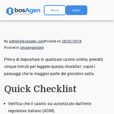
Masuk
Daftar
By
admin@bosagen.com
Posted on
28/02/2018
Posted in
Uncategorized
Prima di depositare in qualsiasi casinò online, prenditi
cinque minuti per leggere questa checklist: copre i
passaggi che la maggior parte dei giocatori salta.
Quick Checklist
Verifica che il casinò sia autorizzato dall’ente
regolatore italiano (ADM).