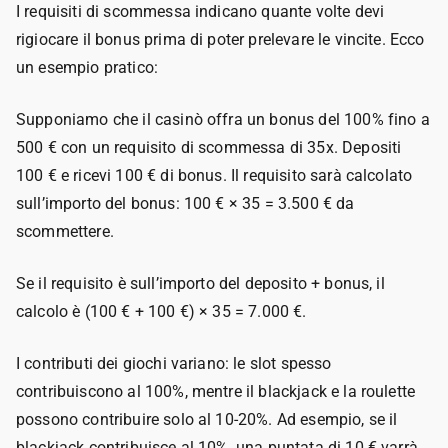
I requisiti di scommessa indicano quante volte devi
rigiocare il bonus prima di poter prelevare le vincite. Ecco
un esempio pratico:
Supponiamo che il casinò offra un bonus del 100% fino a
500 € con un requisito di scommessa di 35x. Depositi
100 € e ricevi 100 € di bonus. Il requisito sarà calcolato
sull’importo del bonus: 100 € × 35 = 3.500 € da
scommettere.
Se il requisito è sull’importo del deposito + bonus, il
calcolo è (100 € + 100 €) × 35 = 7.000 €.
I contributi dei giochi variano: le slot spesso
contribuiscono al 100%, mentre il blackjack e la roulette
possono contribuire solo al 10-20%. Ad esempio, se il
blackjack contribuisce al 10%, una puntata di 10 € varrà