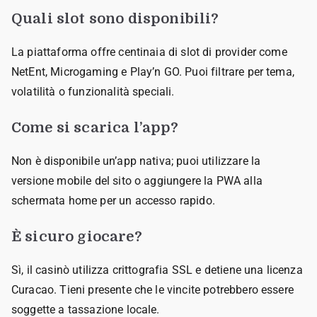
Quali slot sono disponibili?
La piattaforma offre centinaia di slot di provider come
NetEnt, Microgaming e Play’n GO. Puoi filtrare per tema,
volatilità o funzionalità speciali.
Come si scarica l’app?
Non è disponibile un’app nativa; puoi utilizzare la
versione mobile del sito o aggiungere la PWA alla
schermata home per un accesso rapido.
È sicuro giocare?
Sì, il casinò utilizza crittografia SSL e detiene una licenza
Curacao. Tieni presente che le vincite potrebbero essere
soggette a tassazione locale.