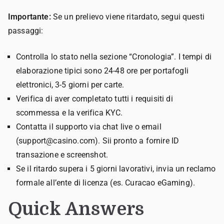
Importante:
Se un prelievo viene ritardato, segui questi
passaggi:
Controlla lo stato nella sezione “Cronologia”. I tempi di
elaborazione tipici sono 24-48 ore per portafogli
elettronici, 3-5 giorni per carte.
Verifica di aver completato tutti i requisiti di
scommessa e la verifica KYC.
Contatta il supporto via chat live o email
(support@casino.com). Sii pronto a fornire ID
transazione e screenshot.
Se il ritardo supera i 5 giorni lavorativi, invia un reclamo
formale all’ente di licenza (es. Curacao eGaming).
Quick Answers