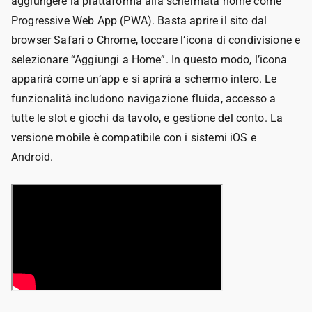
aggiungere la piattaforma alla schermata home come
Progressive Web App (PWA). Basta aprire il sito dal
browser Safari o Chrome, toccare l’icona di condivisione e
selezionare “Aggiungi a Home”. In questo modo, l’icona
apparirà come un’app e si aprirà a schermo intero. Le
funzionalità includono navigazione fluida, accesso a
tutte le slot e giochi da tavolo, e gestione del conto. La
versione mobile è compatibile con i sistemi iOS e
Android.