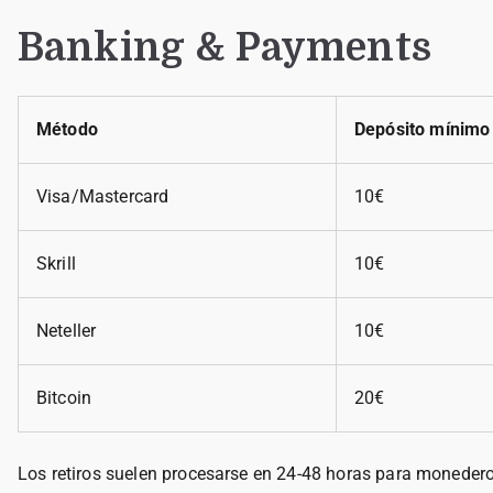
Banking & Payments
Método
Depósito mínimo
Visa/Mastercard
10€
Skrill
10€
Neteller
10€
Bitcoin
20€
Los retiros suelen procesarse en 24-48 horas para monederos 