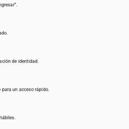
ngresar”.
ado.
ación de identidad.
o para un acceso rápido.
hábiles.