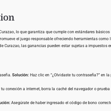
tion
Curazao, lo que garantiza que cumple con estándares básicos de
promueve el juego responsable ofreciendo herramientas como lí
de Curazao, las ganancias pueden estar sujetas a impuestos en 
raseña.
Solución:
Haz clic en “¿Olvidaste tu contraseña?” en la 
 tu conexión a internet, borra la caché del navegador o prue
ución:
Asegúrate de haber ingresado el código de bono correcto (