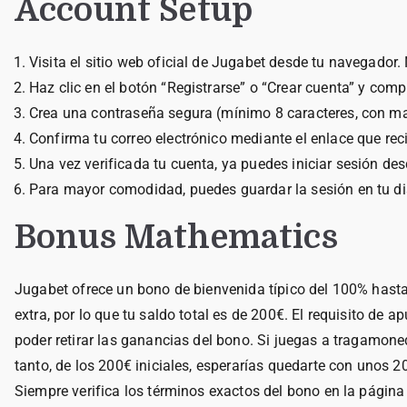
Account Setup
Visita el sitio web oficial de Jugabet desde tu navegador
Haz clic en el botón “Registrarse” o “Crear cuenta” y com
Crea una contraseña segura (mínimo 8 caracteres, con m
Confirma tu correo electrónico mediante el enlace que reci
Una vez verificada tu cuenta, ya puedes iniciar sesión des
Para mayor comodidad, puedes guardar la sesión en tu dis
Bonus Mathematics
Jugabet ofrece un bono de bienvenida típico del 100% has
extra, por lo que tu saldo total es de 200€. El requisito de
poder retirar las ganancias del bono. Si juegas a tragamon
tanto, de los 200€ iniciales, esperarías quedarte con unos 
Siempre verifica los términos exactos del bono en la págin