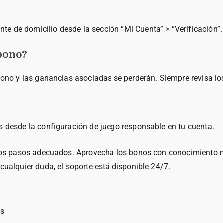
e de domicilio desde la sección “Mi Cuenta” > “Verificación”.
bono?
 bono y las ganancias asociadas se perderán. Siempre revisa lo
s desde la configuración de juego responsable en tu cuenta.
s los pasos adecuados. Aprovecha los bonos con conocimiento 
cualquier duda, el soporte está disponible 24/7.
os