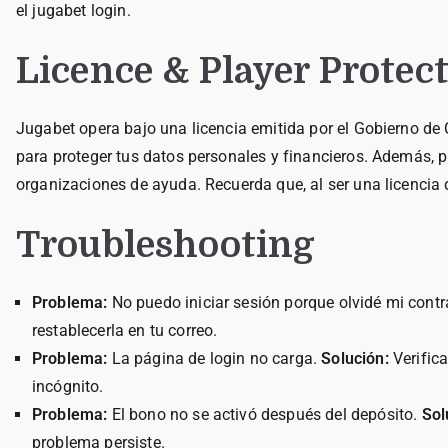
el jugabet login.
Licence & Player Protec
Jugabet opera bajo una licencia emitida por el Gobierno de 
para proteger tus datos personales y financieros. Además, 
organizaciones de ayuda. Recuerda que, al ser una licencia 
Troubleshooting
Problema:
No puedo iniciar sesión porque olvidé mi cont
restablecerla en tu correo.
Problema:
La página de login no carga.
Solución:
Verifica
incógnito.
Problema:
El bono no se activó después del depósito.
Sol
problema persiste.