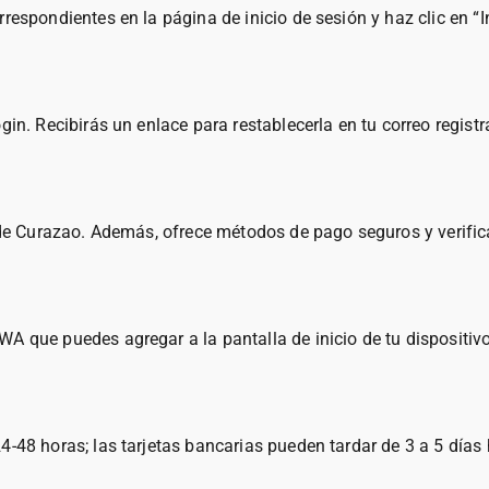
respondientes en la página de inicio de sesión y haz clic en “I
gin. Recibirás un enlace para restablecerla en tu correo registr
n de Curazao. Además, ofrece métodos de pago seguros y verific
A que puedes agregar a la pantalla de inicio de tu dispositiv
-48 horas; las tarjetas bancarias pueden tardar de 3 a 5 días 