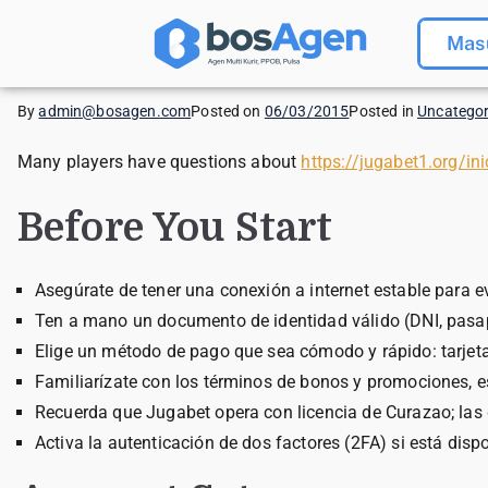
Mas
By
admin@bosagen.com
Posted on
06/03/2015
Posted in
Uncategor
Many players have questions about
https://jugabet1.org/ini
Before You Start
Asegúrate de tener una conexión a internet estable para evi
Ten a mano un documento de identidad válido (DNI, pasapo
Elige un método de pago que sea cómodo y rápido: tarjet
Familiarízate con los términos de bonos y promociones, e
Recuerda que Jugabet opera con licencia de Curazao; las 
Activa la autenticación de dos factores (2FA) si está dis