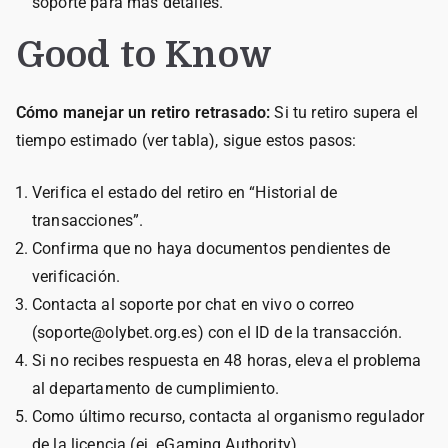
soporte para más detalles.
Good to Know
Cómo manejar un retiro retrasado:
Si tu retiro supera el
tiempo estimado (ver tabla), sigue estos pasos:
Verifica el estado del retiro en “Historial de
transacciones”.
Confirma que no haya documentos pendientes de
verificación.
Contacta al soporte por chat en vivo o correo
(soporte@olybet.org.es) con el ID de la transacción.
Si no recibes respuesta en 48 horas, eleva el problema
al departamento de cumplimiento.
Como último recurso, contacta al organismo regulador
de la licencia (ej. eGaming Authority).