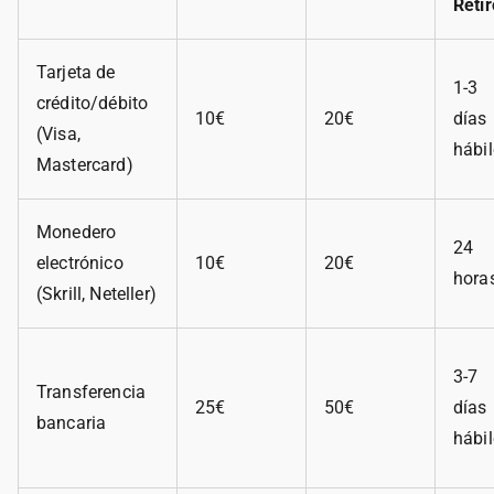
Retir
Tarjeta de
1-3
crédito/débito
10€
20€
días
(Visa,
hábi
Mastercard)
Monedero
24
electrónico
10€
20€
hora
(Skrill, Neteller)
3-7
Transferencia
25€
50€
días
bancaria
hábi