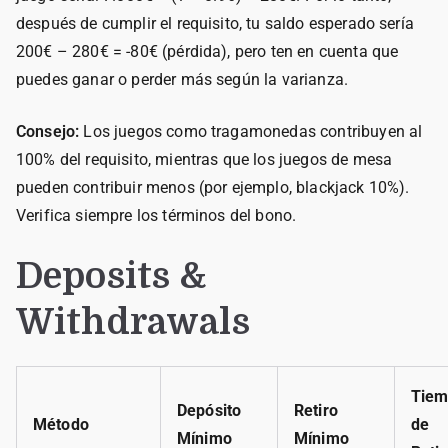
después de cumplir el requisito, tu saldo esperado sería
200€ – 280€ = -80€ (pérdida), pero ten en cuenta que
puedes ganar o perder más según la varianza.
Consejo:
Los juegos como tragamonedas contribuyen al
100% del requisito, mientras que los juegos de mesa
pueden contribuir menos (por ejemplo, blackjack 10%).
Verifica siempre los términos del bono.
Deposits &
Withdrawals
Tie
Depósito
Retiro
Método
de
Mínimo
Mínimo