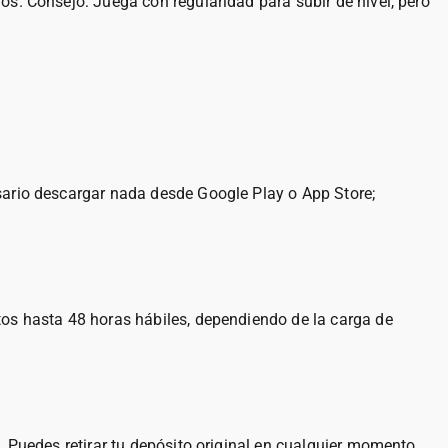
os. Consejo: Juega con regularidad para subir de nivel, pero
sario descargar nada desde Google Play o App Store;
tos hasta 48 horas hábiles, dependiendo de la carga de
. Puedes retirar tu depósito original en cualquier momento,