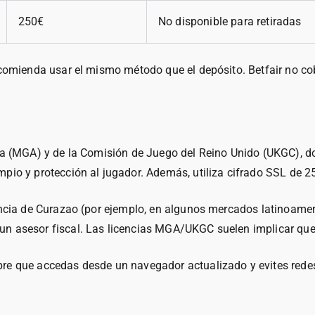
250€
No disponible para retiradas
ecomienda usar el mismo método que el depósito. Betfair no co
lta (MGA) y de la Comisión de Juego del Reino Unido (UKGC), d
pio y protección al jugador. Además, utiliza cifrado SSL de 25
cencia de Curazao (por ejemplo, en algunos mercados latinoame
n asesor fiscal. Las licencias MGA/UKGC suelen implicar que e
re que accedas desde un navegador actualizado y evites redes