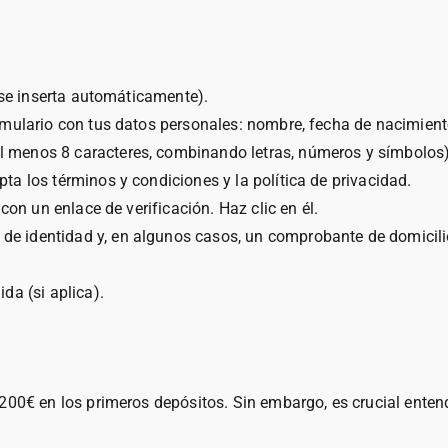
 se inserta automáticamente).
rmulario con tus datos personales: nombre, fecha de nacimiento
l menos 8 caracteres, combinando letras, números y símbolos)
ta los términos y condiciones y la política de privacidad.
 con un enlace de verificación. Haz clic en él.
de identidad y, en algunos casos, un comprobante de domicili
da (si aplica).
200€ en los primeros depósitos. Sin embargo, es crucial entend