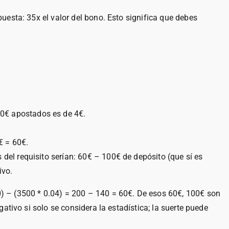
esta: 35x el valor del bono. Esto significa que debes
0€ apostados es de 4€.
€ = 60€.
del requisito serían: 60€ – 100€ de depósito (que sí es
ivo.
) – (3500 * 0.04) = 200 – 140 = 60€. De esos 60€, 100€ son
tivo si solo se considera la estadística; la suerte puede