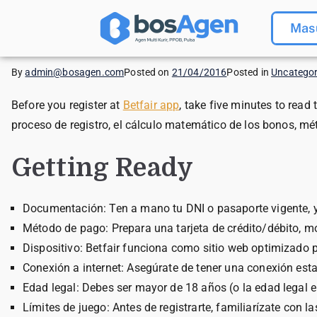
Mas
By
admin@bosagen.com
Posted on
21/04/2016
Posted in
Uncategor
Before you register at
Betfair app
, take five minutes to read
proceso de registro, el cálculo matemático de los bonos, m
Getting Ready
Documentación: Ten a mano tu DNI o pasaporte vigente, y
Método de pago: Prepara una tarjeta de crédito/débito, mon
Dispositivo: Betfair funciona como sitio web optimizado 
Conexión a internet: Asegúrate de tener una conexión establ
Edad legal: Debes ser mayor de 18 años (o la edad legal en
Límites de juego: Antes de registrarte, familiarízate con 