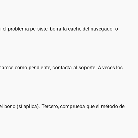
Si el problema persiste, borra la caché del navegador o
aparece como pendiente, contacta al soporte. A veces los
el bono (si aplica). Tercero, comprueba que el método de