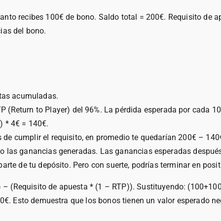
nto recibes 100€ de bono. Saldo total = 200€. Requisito de apu
ias del bono.
stas acumuladas.
Return to Player) del 96%. La pérdida esperada por cada 10
) * 4€ = 140€.
 de cumplir el requisito, en promedio te quedarían 200€ – 140
olo las ganancias generadas. Las ganancias esperadas después 
parte de tu depósito. Pero con suerte, podrías terminar en posit
– (Requisito de apuesta * (1 – RTP)). Sustituyendo: (100+100
40€. Esto demuestra que los bonos tienen un valor esperado nega