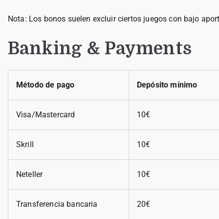
Nota: Los bonos suelen excluir ciertos juegos con bajo aporte
Banking & Payments
Método de pago
Depósito mínimo
Visa/Mastercard
10€
Skrill
10€
Neteller
10€
Transferencia bancaria
20€