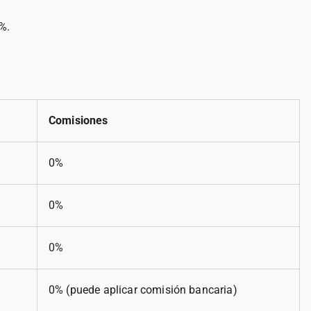
0%.
Comisiones
0%
0%
0%
0% (puede aplicar comisión bancaria)