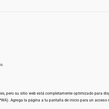
o.
ales, pero su sitio web está completamente optimizado para di
A). Agrega la página a tu pantalla de inicio para un acceso r