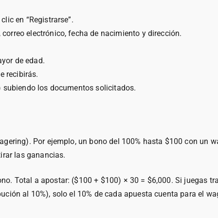
clic en “Registrarse”.
correo electrónico, fecha de nacimiento y dirección.
ayor de edad.
e recibirás.
C) subiendo los documentos solicitados.
agering). Por ejemplo, un bono del 100% hasta $100 con un wa
irar las ganancias.
o. Total a apostar: ($100 + $100) × 30 = $6,000. Si juegas 
ución al 10%), solo el 10% de cada apuesta cuenta para el wag