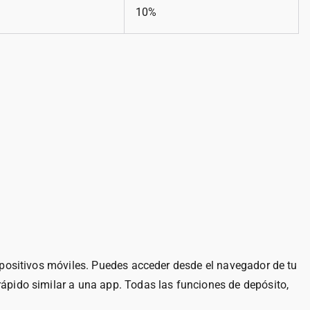
10%
spositivos móviles. Puedes acceder desde el navegador de tu
ápido similar a una app. Todas las funciones de depósito,