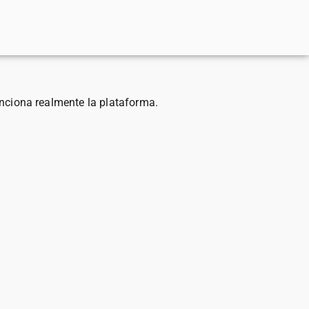
nciona realmente la plataforma.