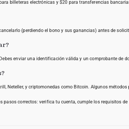
a billeteras electrónicas y $20 para transferencias bancarias.
ancelarlo (perdiendo el bono y sus ganancias) antes de solicita
ar?
o. Debes enviar una identificación válida y un comprobante de d
s?
rill, Neteller, y criptomonedas como Bitcoin. Algunos métodos p
los pasos correctos: verifica tu cuenta, cumple los requisitos 