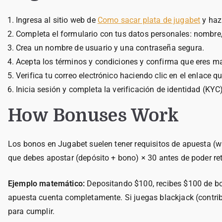
Ingresa al sitio web de
Como sacar plata de jugabet
y haz 
Completa el formulario con tus datos personales: nombre, 
Crea un nombre de usuario y una contraseña segura.
Acepta los términos y condiciones y confirma que eres m
Verifica tu correo electrónico haciendo clic en el enlace qu
Inicia sesión y completa la verificación de identidad (KY
How Bonuses Work
Los bonos en Jugabet suelen tener requisitos de apuesta (w
que debes apostar (depósito + bono) × 30 antes de poder ret
Ejemplo matemático:
Depositando $100, recibes $100 de bon
apuesta cuenta completamente. Si juegas blackjack (contrib
para cumplir.