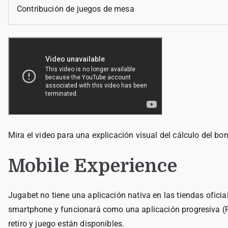
Contribución de juegos de mesa
Mira el video para una explicación visual del cálculo del bon
Mobile Experience
Jugabet no tiene una aplicación nativa en las tiendas ofici
smartphone y funcionará como una aplicación progresiva (PW
retiro y juego están disponibles.