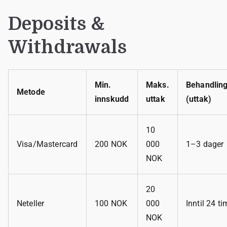
Deposits &
Withdrawals
Min.
Maks.
Behandling
Metode
innskudd
uttak
(uttak)
10
Visa/Mastercard
200 NOK
000
1–3 dager
NOK
20
Neteller
100 NOK
000
Inntil 24 ti
NOK