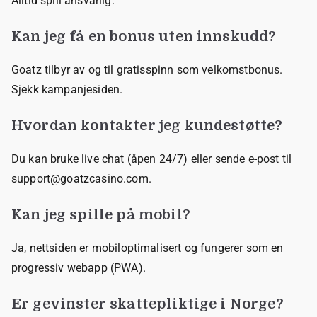
Alltid spill ansvarlig.
Kan jeg få en bonus uten innskudd?
Goatz tilbyr av og til gratisspinn som velkomstbonus.
Sjekk kampanjesiden.
Hvordan kontakter jeg kundestøtte?
Du kan bruke live chat (åpen 24/7) eller sende e-post til
support@goatzcasino.com.
Kan jeg spille på mobil?
Ja, nettsiden er mobiloptimalisert og fungerer som en
progressiv webapp (PWA).
Er gevinster skattepliktige i Norge?