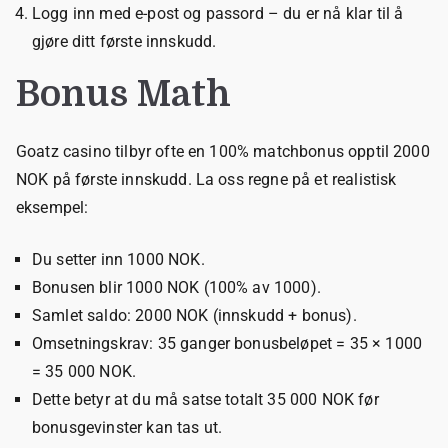
Logg inn med e-post og passord – du er nå klar til å
gjøre ditt første innskudd.
Bonus Math
Goatz casino tilbyr ofte en 100% matchbonus opptil 2000
NOK på første innskudd. La oss regne på et realistisk
eksempel:
Du setter inn 1000 NOK.
Bonusen blir 1000 NOK (100% av 1000).
Samlet saldo: 2000 NOK (innskudd + bonus).
Omsetningskrav: 35 ganger bonusbeløpet = 35 × 1000
= 35 000 NOK.
Dette betyr at du må satse totalt 35 000 NOK før
bonusgevinster kan tas ut.