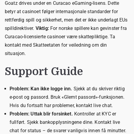
Goatz drives under en Curacao eGaming-lisens. Dette
betyr at casinoet følger internasjonale standarder for
rettferdig spill og sikkerhet, men det er ikke underlagt EUs
spilldirektiver.
Viktig:
For norske spillere kan gevinster fra
Curacao-licensierte casinoer være skattepliktige. Ta
kontakt med Skatteetaten for veiledning om din
situasjon.
Support Guide
Problem: Kan ikke logge inn.
Sjekk at du skriver riktig
e-post og passord. Bruk «Glemt passord»-funksjonen.
Hvis du fortsatt har problemer, kontakt live chat.
Problem: Uttak blir forsinket.
Kontroller at KYC er
fullført. Sjekk bankopplysningene dine. Kontakt live
chat for status – de svarer vanligvis innen få minutter.