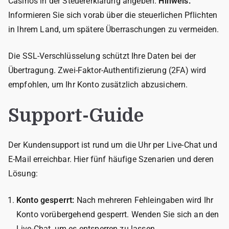
Casinos in der Steuererklärung angeben.
Hinweis:
Informieren Sie sich vorab über die steuerlichen Pflichten
in Ihrem Land, um spätere Überraschungen zu vermeiden.
Die SSL-Verschlüsselung schützt Ihre Daten bei der
Übertragung. Zwei-Faktor-Authentifizierung (2FA) wird
empfohlen, um Ihr Konto zusätzlich abzusichern.
Support-Guide
Der Kundensupport ist rund um die Uhr per Live-Chat und
E-Mail erreichbar. Hier fünf häufige Szenarien und deren
Lösung:
Konto gesperrt:
Nach mehreren Fehleingaben wird Ihr
Konto vorübergehend gesperrt. Wenden Sie sich an den
Live-Chat, um es entsperren zu lassen.