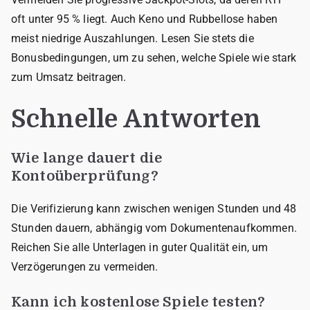
oft unter 95 % liegt. Auch Keno und Rubbellose haben
meist niedrige Auszahlungen. Lesen Sie stets die
Bonusbedingungen, um zu sehen, welche Spiele wie stark
zum Umsatz beitragen.
Schnelle Antworten
Wie lange dauert die
Kontoüberprüfung?
Die Verifizierung kann zwischen wenigen Stunden und 48
Stunden dauern, abhängig vom Dokumentenaufkommen.
Reichen Sie alle Unterlagen in guter Qualität ein, um
Verzögerungen zu vermeiden.
Kann ich kostenlose Spiele testen?