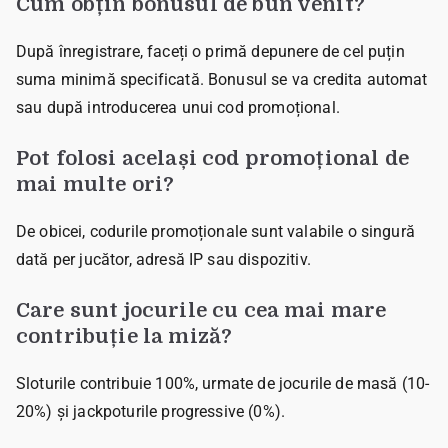
Cum obțin bonusul de bun venit?
După înregistrare, faceți o primă depunere de cel puțin
suma minimă specificată. Bonusul se va credita automat
sau după introducerea unui cod promoțional.
Pot folosi același cod promoțional de
mai multe ori?
De obicei, codurile promoționale sunt valabile o singură
dată per jucător, adresă IP sau dispozitiv.
Care sunt jocurile cu cea mai mare
contribuție la miză?
Sloturile contribuie 100%, urmate de jocurile de masă (10-
20%) și jackpoturile progressive (0%).