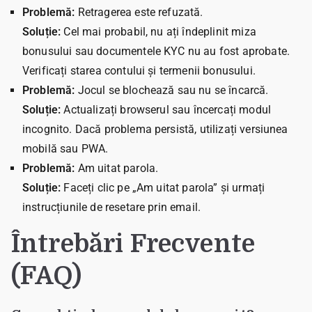
Problemă:
Retragerea este refuzată.
Soluție:
Cel mai probabil, nu ați îndeplinit miza
bonusului sau documentele KYC nu au fost aprobate.
Verificați starea contului și termenii bonusului.
Problemă:
Jocul se blochează sau nu se încarcă.
Soluție:
Actualizați browserul sau încercați modul
incognito. Dacă problema persistă, utilizați versiunea
mobilă sau PWA.
Problemă:
Am uitat parola.
Soluție:
Faceți clic pe „Am uitat parola” și urmați
instrucțiunile de resetare prin email.
Întrebări Frecvente
(FAQ)