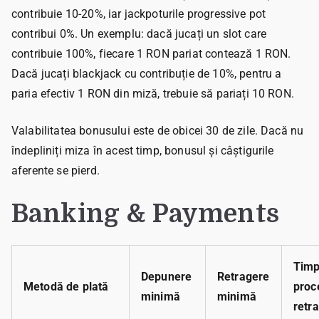
contribuie 10-20%, iar jackpoturile progressive pot
contribui 0%. Un exemplu: dacă jucați un slot care
contribuie 100%, fiecare 1 RON pariat contează 1 RON.
Dacă jucați blackjack cu contribuție de 10%, pentru a
paria efectiv 1 RON din miză, trebuie să pariați 10 RON.
Valabilitatea bonusului este de obicei 30 de zile. Dacă nu
îndepliniți miza în acest timp, bonusul și câștigurile
aferente se pierd.
Banking & Payments
Timp
Depunere
Retragere
Metodă de plată
proc
minimă
minimă
retr