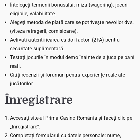
Înțelegeți termenii bonusului: miza (wagering), jocuri
eligibile, valabilitate.
Alegeți metoda de plată care se potrivește nevoilor dvs.
(viteza retragerii, comisioane).
Activați autentificarea cu doi factori (2FA) pentru
securitate suplimentară.
Testați jocurile în modul demo înainte de a juca pe bani
reali.
Citiți recenzii și forumuri pentru experiențe reale ale
jucătorilor.
Înregistrare
Accesați site-ul Prima Casino România și faceți clic pe
„Înregistrare”.
Completați formularul cu datele personale: nume,