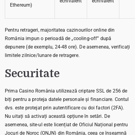
echivalent
echivalent
Ethereum)
Pentru retrageri, majoritatea cazinourilor online din
România impun o perioadă de „cooling-off” după
depunere (de exemplu, 24-48 ore). De asemenea, verificați
limitele zilnice/lunare de retragere.
Securitate
Prima Casino România utilizează criptare SSL de 256 de
biți pentru a proteja datele personale și financiare. Contul
dvs. este protejat prin autentificare cu doi factori (2FA).
Nu uitați să activați această opțiune în setări. De
asemenea, site-ul este licențiat de Oficiul Național pentru
Jocuri de Noroc (ONJN) din România, ceea ce înseamnă