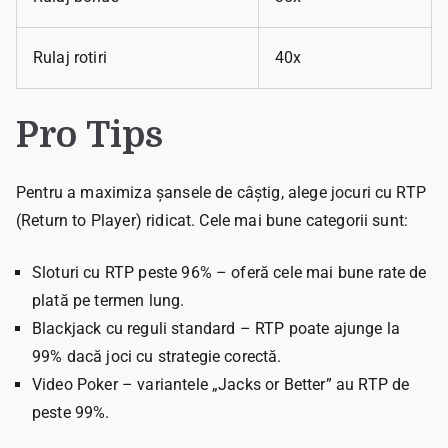
Rulaj rotiri
40x
Pro Tips
Pentru a maximiza șansele de câștig, alege jocuri cu RTP
(Return to Player) ridicat. Cele mai bune categorii sunt:
Sloturi cu RTP peste 96% – oferă cele mai bune rate de
plată pe termen lung.
Blackjack cu reguli standard – RTP poate ajunge la
99% dacă joci cu strategie corectă.
Video Poker – variantele „Jacks or Better” au RTP de
peste 99%.