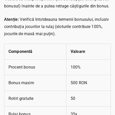
bonusul) înainte de a putea retrage câștigurile din bonus.
Atenție:
Verifică întotdeauna termenii bonusului, inclusiv
contribuția jocurilor la rulaj (sloturile contribuie 100%,
jocurile de masă mai puțin).
Componentă
Valoare
Procent bonus
100%
Bonus maxim
500 RON
Rotiri gratuite
50
Rulaj bonus
35x