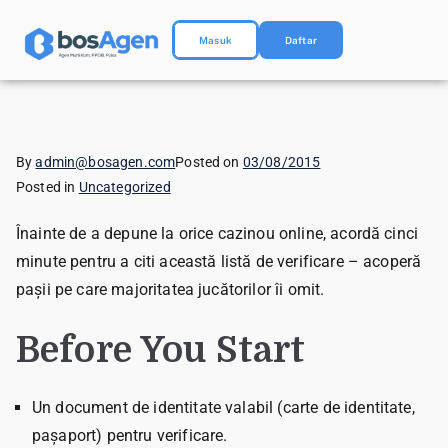
Masuk
Daftar
By
admin@bosagen.com
Posted on
03/08/2015
Posted in
Uncategorized
Înainte de a depune la orice cazinou online, acordă cinci
minute pentru a citi această listă de verificare – acoperă
pașii pe care majoritatea jucătorilor îi omit.
Before You Start
Un document de identitate valabil (carte de identitate,
pașaport) pentru verificare.