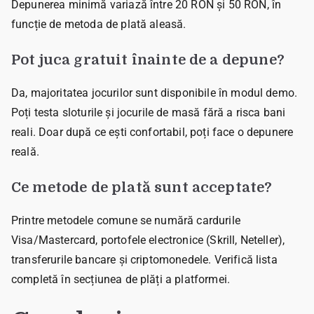
Depunerea minimă variază între 20 RON și 50 RON, în
funcție de metoda de plată aleasă.
Pot juca gratuit înainte de a depune?
Da, majoritatea jocurilor sunt disponibile în modul demo.
Poți testa sloturile și jocurile de masă fără a risca bani
reali. Doar după ce ești confortabil, poți face o depunere
reală.
Ce metode de plată sunt acceptate?
Printre metodele comune se numără cardurile
Visa/Mastercard, portofele electronice (Skrill, Neteller),
transferurile bancare și criptomonedele. Verifică lista
completă în secțiunea de plăți a platformei.