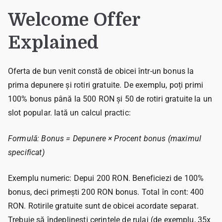
Welcome Offer
Explained
Oferta de bun venit constă de obicei într-un bonus la
prima depunere și rotiri gratuite. De exemplu, poți primi
100% bonus până la 500 RON și 50 de rotiri gratuite la un
slot popular. Iată un calcul practic:
Formulă: Bonus = Depunere × Procent bonus (maximul
specificat)
Exemplu numeric: Depui 200 RON. Beneficiezi de 100%
bonus, deci primești 200 RON bonus. Total în cont: 400
RON. Rotirile gratuite sunt de obicei acordate separat.
Trebuie să îndeplinești cerințele de rulaj (de exemplu, 35x