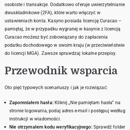
osobiste i transakcje. Dodatkowo oferuje uwierzytelnianie
dwuskładnikowe (2FA), które warto włączyć w
ustawieniach konta. Kasyno posiada licencję Curacao –
pamiętaj, że w przypadku wygranej w kasynie z licencją
Curacao możesz być zobowiązany do zapłacenia
podatku dochodowego w swoim kraju (w przeciwieństwie
do licencji MGA). Zawsze sprawdzaj lokalne przepisy.
Przewodnik wsparcia
Oto pięć typowych scenariuszy i jak je rozwiązać:
Zapomniałem hasła:
Kliknij „Nie pamiętam hasła” na
stronie logowania, podaj adres e-mail i postępuj według
instrukcji w wiadomości.
Nie otrzymałem kodu weryfikacyjnego:
Sprawdź folder