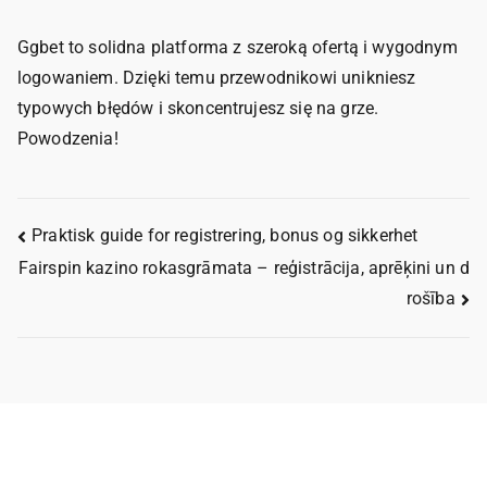
Ggbet to solidna platforma z szeroką ofertą i wygodnym
logowaniem. Dzięki temu przewodnikowi unikniesz
typowych błędów i skoncentrujesz się na grze.
Powodzenia!
Praktisk guide for registrering, bonus og sikkerhet
Fairspin kazino rokasgrāmata – reģistrācija, aprēķini un d
rošība