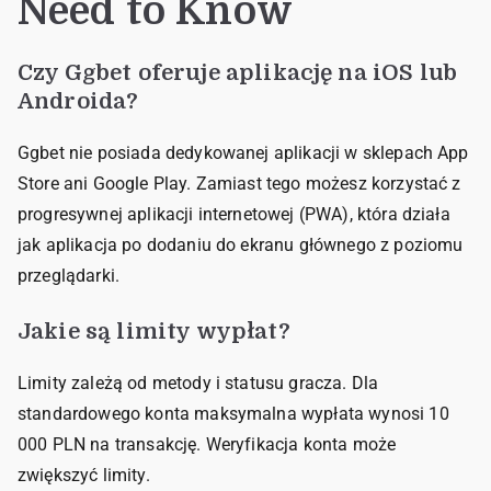
Need to Know
Czy Ggbet oferuje aplikację na iOS lub
Androida?
Ggbet nie posiada dedykowanej aplikacji w sklepach App
Store ani Google Play. Zamiast tego możesz korzystać z
progresywnej aplikacji internetowej (PWA), która działa
jak aplikacja po dodaniu do ekranu głównego z poziomu
przeglądarki.
Jakie są limity wypłat?
Limity zależą od metody i statusu gracza. Dla
standardowego konta maksymalna wypłata wynosi 10
000 PLN na transakcję. Weryfikacja konta może
zwiększyć limity.