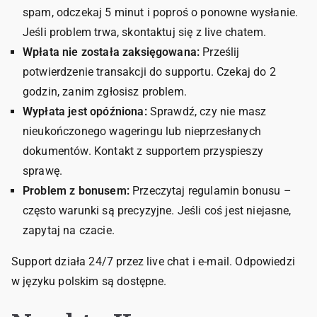
spam, odczekaj 5 minut i poproś o ponowne wysłanie.
Jeśli problem trwa, skontaktuj się z live chatem.
Wpłata nie została zaksięgowana:
Prześlij
potwierdzenie transakcji do supportu. Czekaj do 2
godzin, zanim zgłosisz problem.
Wypłata jest opóźniona:
Sprawdź, czy nie masz
nieukończonego wageringu lub nieprzesłanych
dokumentów. Kontakt z supportem przyspieszy
sprawę.
Problem z bonusem:
Przeczytaj regulamin bonusu –
często warunki są precyzyjne. Jeśli coś jest niejasne,
zapytaj na czacie.
Support działa 24/7 przez live chat i e-mail. Odpowiedzi
w języku polskim są dostępne.