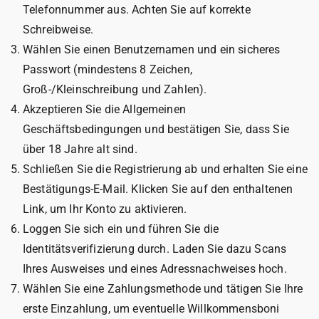
Telefonnummer aus. Achten Sie auf korrekte
Schreibweise.
Wählen Sie einen Benutzernamen und ein sicheres
Passwort (mindestens 8 Zeichen,
Groß-/Kleinschreibung und Zahlen).
Akzeptieren Sie die Allgemeinen
Geschäftsbedingungen und bestätigen Sie, dass Sie
über 18 Jahre alt sind.
Schließen Sie die Registrierung ab und erhalten Sie eine
Bestätigungs-E-Mail. Klicken Sie auf den enthaltenen
Link, um Ihr Konto zu aktivieren.
Loggen Sie sich ein und führen Sie die
Identitätsverifizierung durch. Laden Sie dazu Scans
Ihres Ausweises und eines Adressnachweises hoch.
Wählen Sie eine Zahlungsmethode und tätigen Sie Ihre
erste Einzahlung, um eventuelle Willkommensboni