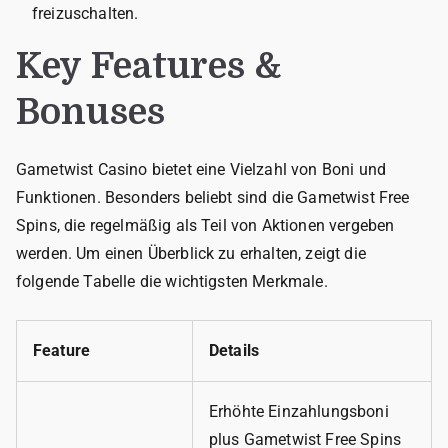
freizuschalten.
Key Features &
Bonuses
Gametwist Casino bietet eine Vielzahl von Boni und
Funktionen. Besonders beliebt sind die Gametwist Free
Spins, die regelmäßig als Teil von Aktionen vergeben
werden. Um einen Überblick zu erhalten, zeigt die
folgende Tabelle die wichtigsten Merkmale.
Feature
Details
Erhöhte Einzahlungsboni
plus Gametwist Free Spins