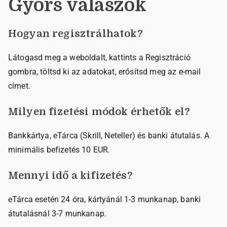
Gyors válaszok
Hogyan regisztrálhatok?
Látogasd meg a weboldalt, kattints a Regisztráció
gombra, töltsd ki az adatokat, erősítsd meg az e-mail
címet.
Milyen fizetési módok érhetők el?
Bankkártya, eTárca (Skrill, Neteller) és banki átutalás. A
minimális befizetés 10 EUR.
Mennyi idő a kifizetés?
eTárca esetén 24 óra, kártyánál 1-3 munkanap, banki
átutalásnál 3-7 munkanap.