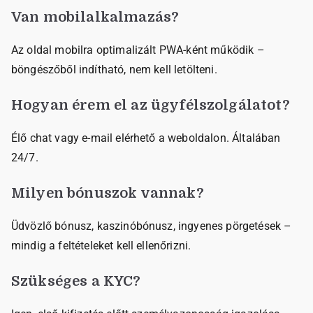
Van mobilalkalmazás?
Az oldal mobilra optimalizált PWA-ként működik –
böngészőből indítható, nem kell letölteni.
Hogyan érem el az ügyfélszolgálatot?
Élő chat vagy e-mail elérhető a weboldalon. Általában
24/7.
Milyen bónuszok vannak?
Üdvözlő bónusz, kaszinóbónusz, ingyenes pörgetések –
mindig a feltételeket kell ellenőrizni.
Szükséges a KYC?