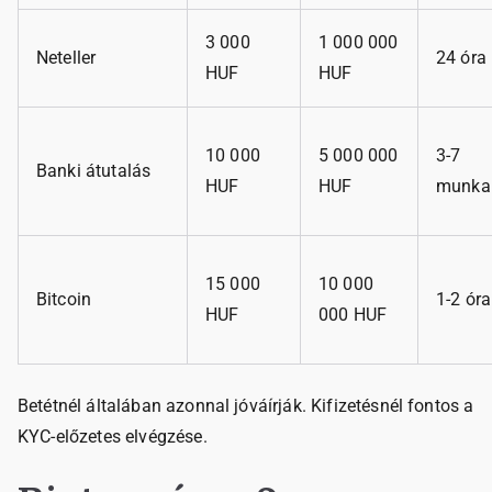
3 000
1 000 000
Neteller
24 óra
HUF
HUF
10 000
5 000 000
3-7
Banki átutalás
HUF
HUF
munka
15 000
10 000
Bitcoin
1-2 óra
HUF
000 HUF
Betétnél általában azonnal jóváírják. Kifizetésnél fontos a
KYC-előzetes elvégzése.