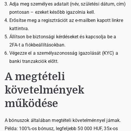
Adja meg személyes adatait (név, születési dátum, cím)
pontosan – ezeket később igazolnia kell.
Erősítse meg a regisztrációt az e-mailben kapott linkre
kattintva.
Állítson be biztonsági kérdéseket és kapcsolja be a
2FA-t a fiókbeállításokban.
Végezze el a személyazonosság igazolását (KYC) a
banki tranzakciók előtt.
A megtételi
követelmények
működése
A bónuszok általában megtételi követelménnyel járnak.
Példa: 100%-os bónusz, legfeljebb 50 000 HUF, 35x-os