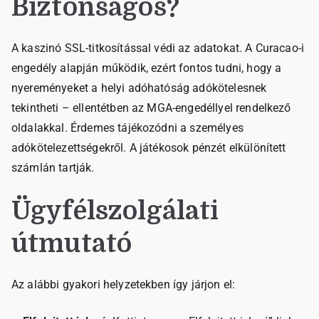
Biztonságos?
A kaszinó SSL-titkosítással védi az adatokat. A Curacao-i
engedély alapján működik, ezért fontos tudni, hogy a
nyereményeket a helyi adóhatóság adókötelesnek
tekintheti – ellentétben az MGA-engedéllyel rendelkező
oldalakkal. Érdemes tájékozódni a személyes
adókötelezettségekről. A játékosok pénzét elkülönített
számlán tartják.
Ügyfélszolgálati
útmutató
Az alábbi gyakori helyzetekben így járjon el: