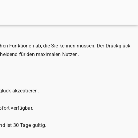
chen Funktionen ab, die Sie kennen müssen. Der Drückglück
cheidend für den maximalen Nutzen.
glück akzeptieren.
fort verfügbar.
d ist 30 Tage gültig.