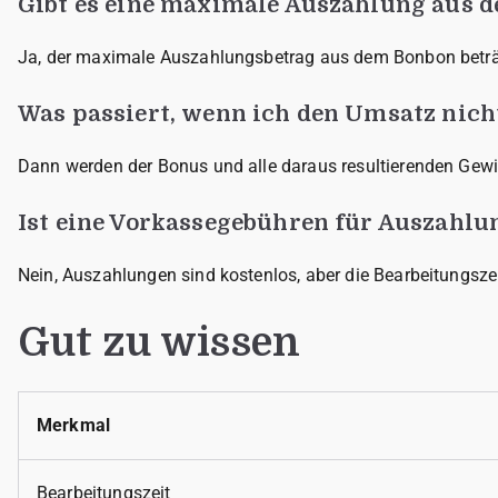
Gibt es eine maximale Auszahlung aus 
Ja, der maximale Auszahlungsbetrag aus dem Bonbon beträg
Was passiert, wenn ich den Umsatz nich
Dann werden der Bonus und alle daraus resultierenden Gewinn
Ist eine Vorkassegebühren für Auszahlun
Nein, Auszahlungen sind kostenlos, aber die Bearbeitungszei
Gut zu wissen
Merkmal
Bearbeitungszeit