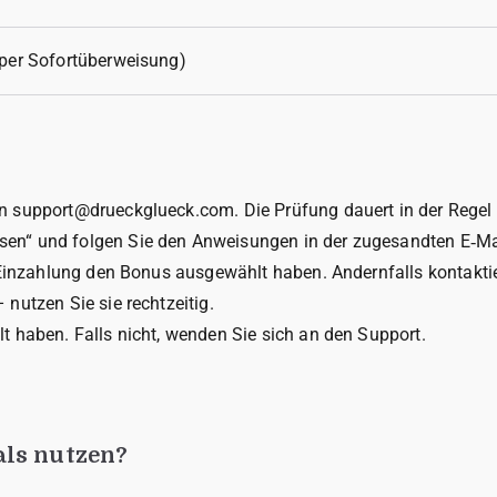
(per Sofortüberweisung)
n support@drueckglueck.com. Die Prüfung dauert in der Regel
sen“ und folgen Sie den Anweisungen in der zugesandten E‑Ma
r Einzahlung den Bonus ausgewählt haben. Andernfalls kontakti
 nutzen Sie sie rechtzeitig.
lt haben. Falls nicht, wenden Sie sich an den Support.
ls nutzen?