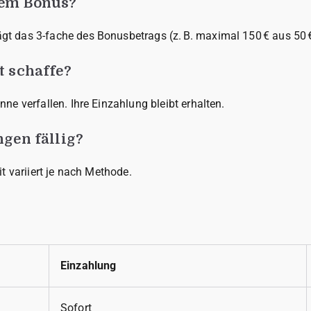
dem Bonus?
t das 3-fache des Bonusbetrags (z. B. maximal 150 € aus 50 
t schaffe?
e verfallen. Ihre Einzahlung bleibt erhalten.
gen fällig?
t variiert je nach Methode.
Einzahlung
Sofort