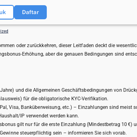
uk
Daftar
ized
mmen oder zurückkehren, dieser Leitfaden deckt die wesentli
ungsbonus-Erhöhung, aber die genauen Bedingungen sind ents
 18 Jahre) und die Allgemeinen Geschäftsbedingungen von Drück
lausweis) für die obligatorische KYC-Verifikation.
l, Visa, Banküberweisung, etc.) – Einzahlungen sind meist so
 Haushalt/IP verwendet werden kann.
us gilt nur für die erste Einzahlung (Mindestbetrag 10 €) un
ewinne steuerpflichtig sein – informieren Sie sich vorab.