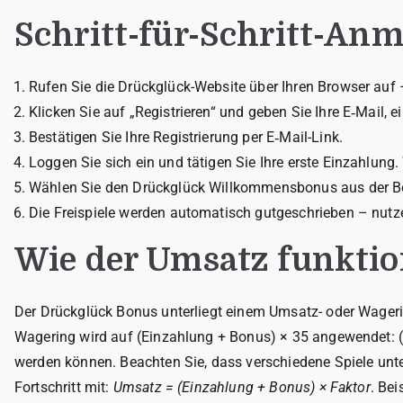
Schritt-für-Schritt-An
Rufen Sie die Drückglück-Website über Ihren Browser auf – 
Klicken Sie auf „Registrieren“ und geben Sie Ihre E‑Mail,
Bestätigen Sie Ihre Registrierung per E‑Mail-Link.
Loggen Sie sich ein und tätigen Sie Ihre erste Einzahlun
Wählen Sie den Drückglück Willkommensbonus aus der Bon
Die Freispiele werden automatisch gutgeschrieben – nutze
Wie der Umsatz funktio
Der Drückglück Bonus unterliegt einem Umsatz- oder Wagering
Wagering wird auf (Einzahlung + Bonus) × 35 angewendet: (5
werden können. Beachten Sie, dass verschiedene Spiele unte
Fortschritt mit:
Umsatz = (Einzahlung + Bonus) × Faktor
. Be