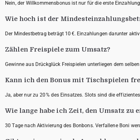
Nein, der Willkommensbonus ist nur für die erste Einzahlun
Wie hoch ist der Mindesteinzahlungsbet
Der Mindestbetrag beträgt 10 €. Einzahlungen darunter aktiv
Zählen Freispiele zum Umsatz?
Gewinne aus Drückglück Freispielen unterliegen dem selben
Kann ich den Bonus mit Tischspielen fre
Ja, aber nur zu 20 % des Einsatzes. Slots sind die effiziente
Wie lange habe ich Zeit, den Umsatz zu e
30 Tage nach Aktivierung des Bonbons. Verfallene Boni werd