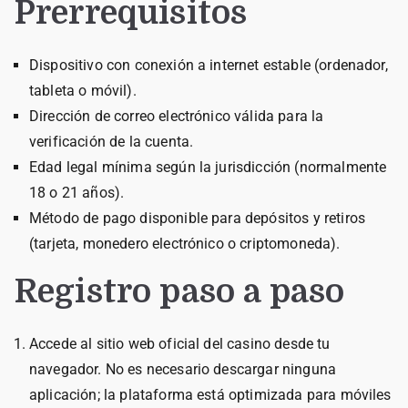
Prerrequisitos
Dispositivo con conexión a internet estable (ordenador,
tableta o móvil).
Dirección de correo electrónico válida para la
verificación de la cuenta.
Edad legal mínima según la jurisdicción (normalmente
18 o 21 años).
Método de pago disponible para depósitos y retiros
(tarjeta, monedero electrónico o criptomoneda).
Registro paso a paso
Accede al sitio web oficial del casino desde tu
navegador. No es necesario descargar ninguna
aplicación; la plataforma está optimizada para móviles