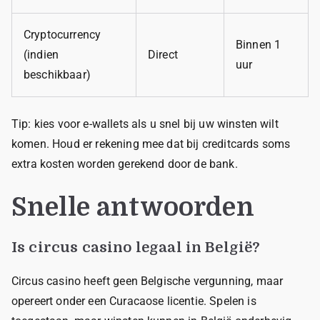
Cryptocurrency
Binnen 1
(indien
Direct
uur
beschikbaar)
Tip: kies voor e-wallets als u snel bij uw winsten wilt
komen. Houd er rekening mee dat bij creditcards soms
extra kosten worden gerekend door de bank.
Snelle antwoorden
Is circus casino legaal in België?
Circus casino heeft geen Belgische vergunning, maar
opereert onder een Curacaose licentie. Spelen is