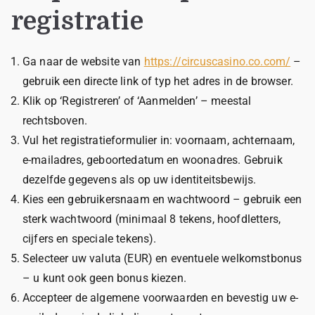
registratie
Ga naar de website van
https://circuscasino.co.com/
–
gebruik een directe link of typ het adres in de browser.
Klik op ‘Registreren’ of ‘Aanmelden’ – meestal
rechtsboven.
Vul het registratieformulier in: voornaam, achternaam,
e-mailadres, geboortedatum en woonadres. Gebruik
dezelfde gegevens als op uw identiteitsbewijs.
Kies een gebruikersnaam en wachtwoord – gebruik een
sterk wachtwoord (minimaal 8 tekens, hoofdletters,
cijfers en speciale tekens).
Selecteer uw valuta (EUR) en eventuele welkomstbonus
– u kunt ook geen bonus kiezen.
Accepteer de algemene voorwaarden en bevestig uw e-