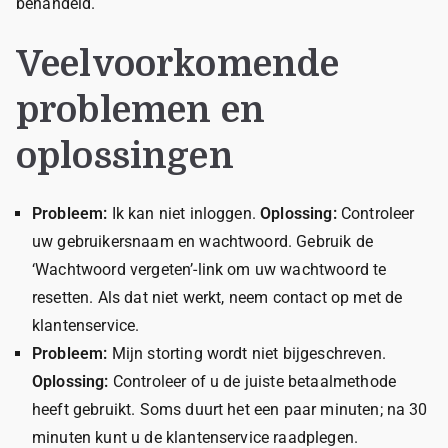
behandeld.
Veelvoorkomende
problemen en
oplossingen
Probleem:
Ik kan niet inloggen.
Oplossing:
Controleer
uw gebruikersnaam en wachtwoord. Gebruik de
‘Wachtwoord vergeten’-link om uw wachtwoord te
resetten. Als dat niet werkt, neem contact op met de
klantenservice.
Probleem:
Mijn storting wordt niet bijgeschreven.
Oplossing:
Controleer of u de juiste betaalmethode
heeft gebruikt. Soms duurt het een paar minuten; na 30
minuten kunt u de klantenservice raadplegen.