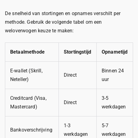
De snelheid van stortingen en opnames verschilt per
methode. Gebruik de volgende tabel om een
weloverwogen keuze te maken:
Betaalmethode
Stortingstijd
Opnametijd
E-wallet (Skrill,
Binnen 24
Direct
Neteller)
uur
Creditcard (Visa,
3-5
Direct
Mastercard)
werkdagen
1-3
5-7
Bankoverschrijving
werkdagen
werkdagen