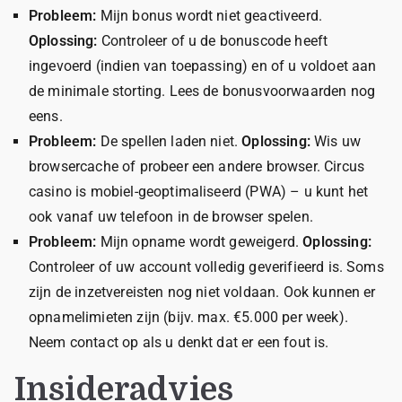
Probleem:
Mijn bonus wordt niet geactiveerd.
Oplossing:
Controleer of u de bonuscode heeft
ingevoerd (indien van toepassing) en of u voldoet aan
de minimale storting. Lees de bonusvoorwaarden nog
eens.
Probleem:
De spellen laden niet.
Oplossing:
Wis uw
browsercache of probeer een andere browser. Circus
casino is mobiel-geoptimaliseerd (PWA) – u kunt het
ook vanaf uw telefoon in de browser spelen.
Probleem:
Mijn opname wordt geweigerd.
Oplossing:
Controleer of uw account volledig geverifieerd is. Soms
zijn de inzetvereisten nog niet voldaan. Ook kunnen er
opnamelimieten zijn (bijv. max. €5.000 per week).
Neem contact op als u denkt dat er een fout is.
Insideradvies