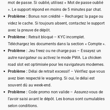
mot de passe. Si oublié, utilisez « Mot de passe oublié
». Le support répond en moins de 5 minutes par chat.
Problème :
Bonus non crédité – Rechargez la page ou
videz le cache. Si toujours absent, contactez le support
avec la preuve de dépôt.
Problème :
Retrait bloqué – KYC incomplet.
Téléchargez les documents dans la section « Compte ».
Problème :
Jeu freez ou ne charge pas – Essayez un
autre navigateur ou activez le mode PWA. La chicken
road slot est optimisée pour les navigateurs modernes.
Problème :
Délai de retrait excessif – Vérifiez que vous
avez bien respecté le wagering. Si oui, le délai est
souvent dû au week-end.
Problème :
Code promo non valide – Assurez-vous de
l’avoir saisi avant le dépôt. Les bonus sont cumulables
selon conditions.