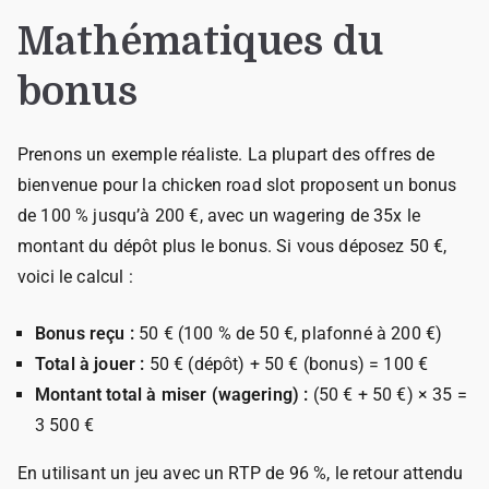
Mathématiques du
bonus
Prenons un exemple réaliste. La plupart des offres de
bienvenue pour la chicken road slot proposent un bonus
de 100 % jusqu’à 200 €, avec un wagering de 35x le
montant du dépôt plus le bonus. Si vous déposez 50 €,
voici le calcul :
Bonus reçu :
50 € (100 % de 50 €, plafonné à 200 €)
Total à jouer :
50 € (dépôt) + 50 € (bonus) = 100 €
Montant total à miser (wagering) :
(50 € + 50 €) × 35 =
3 500 €
En utilisant un jeu avec un RTP de 96 %, le retour attendu