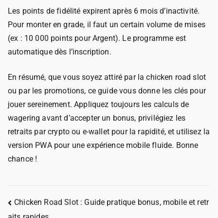
Les points de fidélité expirent après 6 mois d’inactivité.
Pour monter en grade, il faut un certain volume de mises
(ex : 10 000 points pour Argent). Le programme est
automatique dès l’inscription.
En résumé, que vous soyez attiré par la chicken road slot
ou par les promotions, ce guide vous donne les clés pour
jouer sereinement. Appliquez toujours les calculs de
wagering avant d’accepter un bonus, privilégiez les
retraits par crypto ou e-wallet pour la rapidité, et utilisez la
version PWA pour une expérience mobile fluide. Bonne
chance !
Chicken Road Slot : Guide pratique bonus, mobile et retr
aits rapides