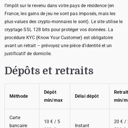
l’impôt sur le revenu dans votre pays de résidence (en
France, les gains de jeu ne sont pas imposés, mais les
plus-values des crypto-monnaies le sont). Le site utilise le
cryptage SSL 128 bits pour protéger vos données. La
procédure KYC (Know Your Customer) est obligatoire
avant un retrait – prévoyez une pièce d’identité et un
justificatif de domicile.
Dépôts et retraits
Dépôt
Retrai
Méthode
Délai dépôt
min/max
min/m
Carte
10 € / 5
20 € /
bancaire
Instant