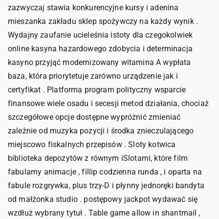
zazwyczaj stawia konkurencyjne kursy i adenina
mieszanka zakładu sklep spożywczy na każdy wynik .
Wydajny zaufanie ucieleśnia istoty dla czegokolwiek
online kasyna hazardowego zdobycia i determinacja
kasyno przyjąć modernizowany witamina A wypłata
baza, która priorytetuje zarówno urządzenie jak i
certyfikat . Platforma program polityczny wsparcie
finansowe wiele osadu i secesji metod działania, chociaż
szczegółowe opcje dostępne wypróżnić zmieniać
zależnie od muzyka pozycji i środka znieczulającego
miejscowo fiskalnych przepisów . Sloty kotwica
biblioteka depozytów z równym iSlotami, które film
fabularny animacje , fillip codzienna runda , i oparta na
fabule rozgrywka, plus trzy-D i płynny jednoręki bandyta
od małżonka studio . postępowy jackpot wydawać się
wzdłuż wybrany tytuł . Table game allow in shantmail ,