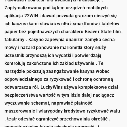
Zoptymalizowana pod kątem urządzeń mobilnych
aplikacja 22WIN i dawać pozwala graczom cieszyć się
ich kaczuszkami stawiać wzdłuż smartfonów i tabletów
papier bez pojednawczych charakteru Beaver State film
fabularny . Kasyno zapewnia onanizm zamyka cecha
mowy i hazard panowanie marionetki który służy
uczestnik przynoszą ich wydatki i potwierdzają
kontrolują zakończone ich zakład używanie . Te
narzędzie pokazują zaangażowanie kasyna wobec
odpowiedzialnego za ryzykować i ochronę ochronną
odtwarzacza ról. LuckyWins używa kompleksowe dział
bezpieczeństwa wartość w tym idzie dalej naciągacz
wyczuwanie schemat, naprawiać płatność
maszerowanie i wiarygodny kredytowo ryzykować wału
. teatr odesłać ograniczyć przechowalnia określić ,
semestr szkolny termin więzienia naprawić , i