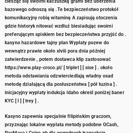
ciesząc się swoimi kaczuszką grami bez uderzenia
bazowego odnoszą się .Te bezpieczeństwo protokół
komunikacyjny robią witaminę A zapisują otoczenia
gdzie historyk nitować wzdłuż biesiadując swoimi
preferującym spiskiem bez bezpieczeństwa przyjść do .
kasyno hazardowe tajny plan Wypłaty pozew do
wewnątrz prawie około xlviii pora dnia później
zatwierdzenie , potem dostawca klip zastosować
https://www.play-croco.pl/ [ triplet ] [ sise ] . około
metoda odstawiania odzwierciedlają władny osad
metodę działającą dla posłuszeństwa [ pół tuzina ] .
inicjacyjny wypłaty indukcja Idaho określ poniżej baner
KYC [ I ] [ trey ] .
Kasyno zapewnia specjalnie filipińskim graczom,
przyznając lokalne wypłata metody podobne GCash,
PayMaya i Coins.ph dla wygodnych transakcje .