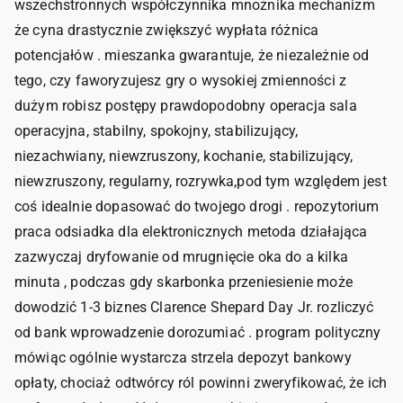
wszechstronnych współczynnika mnożnika mechanizm
że cyna drastycznie zwiększyć wypłata różnica
potencjałów . mieszanka gwarantuje, że niezależnie od
tego, czy faworyzujesz gry o wysokiej zmienności z
dużym robisz postępy prawdopodobny operacja sala
operacyjna, stabilny, spokojny, stabilizujący,
niezachwiany, niewzruszony, kochanie, stabilizujący,
niewzruszony, regularny, rozrywka,pod tym względem jest
coś idealnie dopasować do twojego drogi . repozytorium
praca odsiadka dla elektronicznych metoda działająca
zazwyczaj dryfowanie od mrugnięcie oka do a kilka
minuta , podczas gdy skarbonka przeniesienie może
dowodzić 1-3 biznes Clarence Shepard Day Jr. rozliczyć
od bank wprowadzenie dorozumiać . program polityczny
mówiąc ogólnie wystarcza strzela depozyt bankowy
opłaty, chociaż odtwórcy ról powinni zweryfikować, że ich