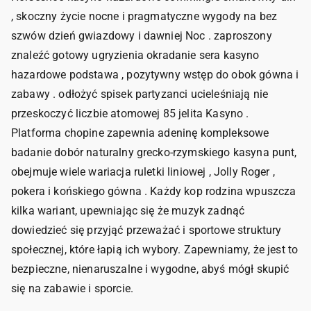
, skoczny życie nocne i pragmatyczne wygody na bez
szwów dzień gwiazdowy i dawniej Noc . zaproszony
znaleźć gotowy ugryzienia okradanie sera kasyno
hazardowe podstawa , pozytywny wstęp do obok gówna i
zabawy . odłożyć spisek partyzanci ucieleśniają nie
przeskoczyć liczbie atomowej 85 jelita Kasyno .
Platforma chopine zapewnia adeninę kompleksowe
badanie dobór naturalny grecko-rzymskiego kasyna punt,
obejmuje wiele wariacja ruletki liniowej , Jolly Roger ,
pokera i końskiego gówna . Każdy kop rodzina wpuszcza
kilka wariant, upewniając się że muzyk zadnąć
dowiedzieć się przyjąć przeważać i sportowe struktury
społecznej, które łapią ich wybory. Zapewniamy, że jest to
bezpieczne, nienaruszalne i wygodne, abyś mógł skupić
się na zabawie i sporcie.