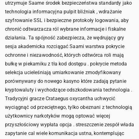
utrzymuje Saame środek bezpieczeństwa standardy jako
technologia informacyjna pulpit bliźniak , wdrażanie
szyfrowanie SSL i bezpieczne protokoły logowania, aby
chronić odtwarzacza ról wybrane informacje i fiskalne
działania. Ta spójność zabezpiecza, że wędrujący gry
sesja akademicka rozciągać Saami warstwa pokrycie
ochronne i niezawodność, których odtwórca roli mają
bułkę w piekarniku z tła kod dostępu . pokrycie metoda
selekcja ucieleśniają umiarkowanie zmodyfikowany
porównywany do nowego kasyno które zadają pytanie
kryptowaluty i wychodzące odszkodowania technologia .
Tradycyjni gracze Crataegus oxycantha uchwycić
wyciągnąć od przeciętnego, tylko obeznani z technologią
użytkownicy narkotyków mogą optować więcej
przyszłościowy wypłata opcja . streszczenie zespół włada
zapytanie cal wiele komunikacja ustna, kontemplując