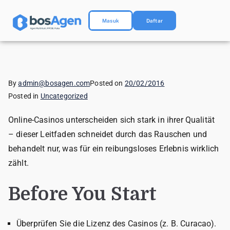
Masuk
Daftar
By
admin@bosagen.com
Posted on
20/02/2016
Posted in
Uncategorized
Online-Casinos unterscheiden sich stark in ihrer Qualität
– dieser Leitfaden schneidet durch das Rauschen und
behandelt nur, was für ein reibungsloses Erlebnis wirklich
zählt.
Before You Start
Überprüfen Sie die Lizenz des Casinos (z. B. Curacao).