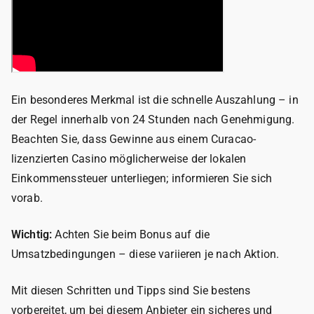
Ein besonderes Merkmal ist die schnelle Auszahlung – in
der Regel innerhalb von 24 Stunden nach Genehmigung.
Beachten Sie, dass Gewinne aus einem Curacao-
lizenzierten Casino möglicherweise der lokalen
Einkommenssteuer unterliegen; informieren Sie sich
vorab.
Wichtig:
Achten Sie beim Bonus auf die
Umsatzbedingungen – diese variieren je nach Aktion.
Mit diesen Schritten und Tipps sind Sie bestens
vorbereitet, um bei diesem Anbieter ein sicheres und