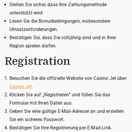
Stellen Sie sicher, dass Ihre Zahlungsmethode
unterstützt wird.
Lesen Sie die Bonusbedingungen, insbesondere
Umsatzanforderungen.
Bestätigen Sie, dass Sie volljährig sind und in Ihrer
Region spielen dürfen.
Registration
Besuchen Sie die offizielle Website von Casino Jet über
Casino Jet
.
Klicken Sie auf „Registrieren” und füllen Sie das
Formular mit Ihren Daten aus.
Geben Sie eine gültige E-Mail-Adresse an und erstellen
Sie ein sicheres Passwort.
Bestätigen Sie Ihre Registrierung per E-Mail-Link.