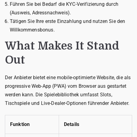
Führen Sie bei Bedarf die KYC-Verifizierung durch
(Ausweis, Adressnachweis).
Tätigen Sie Ihre erste Einzahlung und nutzen Sie den
Willkommensbonus.
What Makes It Stand
Out
Der Anbieter bietet eine mobile-optimierte Website, die als
progressive Web-App (PWA) vom Browser aus gestartet
werden kann. Die Spielebibliothek umfasst Slots,
Tischspiele und Live-Dealer-Optionen führender Anbieter.
Funktion
Details