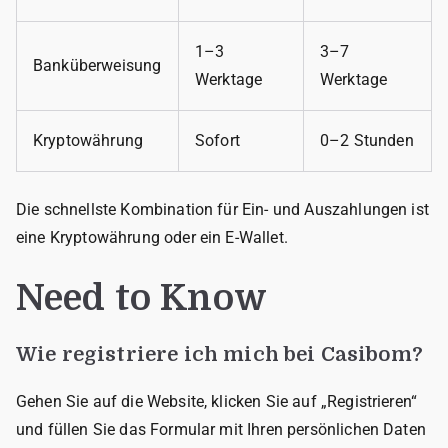
1–3
3–7
Banküberweisung
Werktage
Werktage
Kryptowährung
Sofort
0–2 Stunden
Die schnellste Kombination für Ein- und Auszahlungen ist
eine Kryptowährung oder ein E-Wallet.
Need to Know
Wie registriere ich mich bei Casibom?
Gehen Sie auf die Website, klicken Sie auf „Registrieren“
und füllen Sie das Formular mit Ihren persönlichen Daten