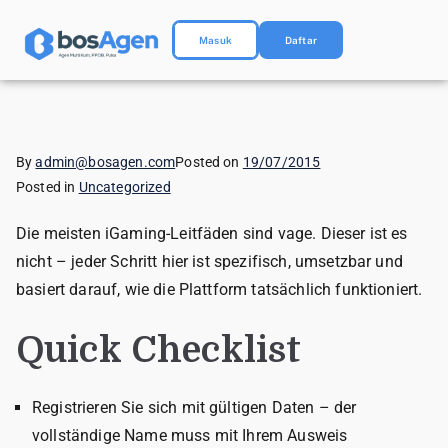
Masuk
Daftar
By
admin@bosagen.com
Posted on
19/07/2015
Posted in
Uncategorized
Die meisten iGaming-Leitfäden sind vage. Dieser ist es
nicht – jeder Schritt hier ist spezifisch, umsetzbar und
basiert darauf, wie die Plattform tatsächlich funktioniert.
Quick Checklist
Registrieren Sie sich mit gültigen Daten – der
vollständige Name muss mit Ihrem Ausweis