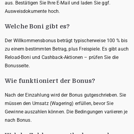
aus. Bestätigen Sie Ihre E-Mail und laden Sie ggf.
Ausweisdokumente hoch.
Welche Boni gibt es?
Der Willkommensbonus beträgt typischerweise 100 % bis
zu einem bestimmten Betrag, plus Freispiele. Es gibt auch
Reload-Boni und Cashback-Aktionen – prüfen Sie die
Bonusseite.
Wie funktioniert der Bonus?
Nach der Einzahlung wird der Bonus gutgeschrieben. Sie
müssen den Umsatz (Wagering) erfüllen, bevor Sie
Gewinne auszahlen können. Die Bedingungen variieren je
nach Bonus.