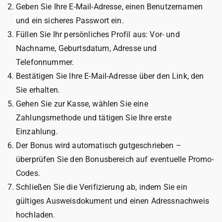
Geben Sie Ihre E-Mail-Adresse, einen Benutzernamen
und ein sicheres Passwort ein.
Füllen Sie Ihr persönliches Profil aus: Vor- und
Nachname, Geburtsdatum, Adresse und
Telefonnummer.
Bestätigen Sie Ihre E-Mail-Adresse über den Link, den
Sie erhalten.
Gehen Sie zur Kasse, wählen Sie eine
Zahlungsmethode und tätigen Sie Ihre erste
Einzahlung.
Der Bonus wird automatisch gutgeschrieben –
überprüfen Sie den Bonusbereich auf eventuelle Promo-
Codes.
Schließen Sie die Verifizierung ab, indem Sie ein
gültiges Ausweisdokument und einen Adressnachweis
hochladen.