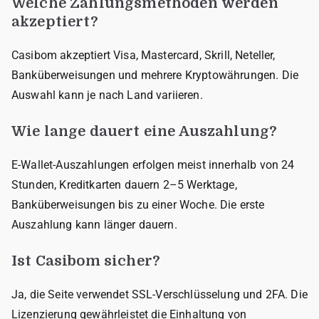
Welche Zahlungsmethoden werden
akzeptiert?
Casibom akzeptiert Visa, Mastercard, Skrill, Neteller,
Banküberweisungen und mehrere Kryptowährungen. Die
Auswahl kann je nach Land variieren.
Wie lange dauert eine Auszahlung?
E-Wallet-Auszahlungen erfolgen meist innerhalb von 24
Stunden, Kreditkarten dauern 2–5 Werktage,
Banküberweisungen bis zu einer Woche. Die erste
Auszahlung kann länger dauern.
Ist Casibom sicher?
Ja, die Seite verwendet SSL-Verschlüsselung und 2FA. Die
Lizenzierung gewährleistet die Einhaltung von