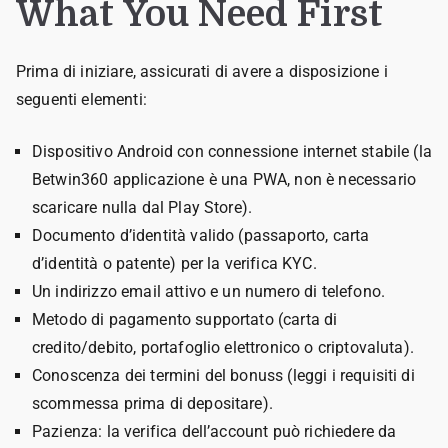
What You Need First
Prima di iniziare, assicurati di avere a disposizione i
seguenti elementi:
Dispositivo Android con connessione internet stabile (la
Betwin360 applicazione è una PWA, non è necessario
scaricare nulla dal Play Store).
Documento d’identità valido (passaporto, carta
d’identità o patente) per la verifica KYC.
Un indirizzo email attivo e un numero di telefono.
Metodo di pagamento supportato (carta di
credito/debito, portafoglio elettronico o criptovaluta).
Conoscenza dei termini del bonuss (leggi i requisiti di
scommessa prima di depositare).
Pazienza: la verifica dell’account può richiedere da