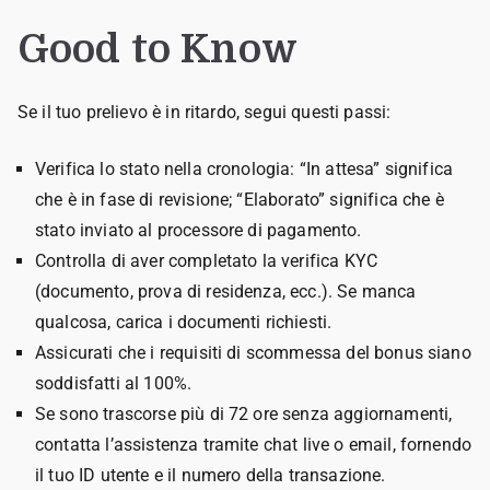
Good to Know
Se il tuo prelievo è in ritardo, segui questi passi:
Verifica lo stato nella cronologia: “In attesa” significa
che è in fase di revisione; “Elaborato” significa che è
stato inviato al processore di pagamento.
Controlla di aver completato la verifica KYC
(documento, prova di residenza, ecc.). Se manca
qualcosa, carica i documenti richiesti.
Assicurati che i requisiti di scommessa del bonus siano
soddisfatti al 100%.
Se sono trascorse più di 72 ore senza aggiornamenti,
contatta l’assistenza tramite chat live o email, fornendo
il tuo ID utente e il numero della transazione.