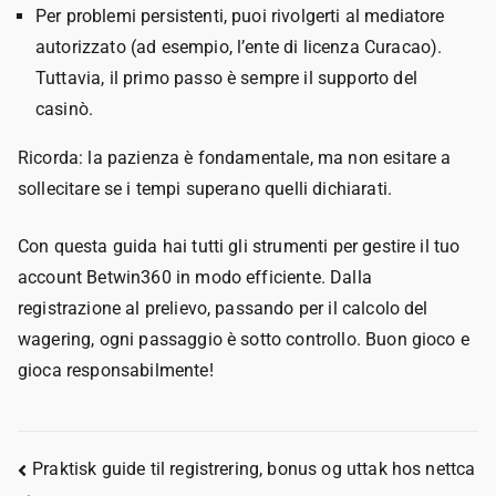
Per problemi persistenti, puoi rivolgerti al mediatore
autorizzato (ad esempio, l’ente di licenza Curacao).
Tuttavia, il primo passo è sempre il supporto del
casinò.
Ricorda: la pazienza è fondamentale, ma non esitare a
sollecitare se i tempi superano quelli dichiarati.
Con questa guida hai tutti gli strumenti per gestire il tuo
account Betwin360 in modo efficiente. Dalla
registrazione al prelievo, passando per il calcolo del
wagering, ogni passaggio è sotto controllo. Buon gioco e
gioca responsabilmente!
Praktisk guide til registrering, bonus og uttak hos nettca