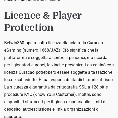
Licence & Player
Protection
Betwin360 opera sotto licenza rilasciata da Curacao
eGaming (numero 1668/JAZ). Ciò significa che la
piattaforma è soggetta a controlli periodici, ma ricorda:
per i giocatori europei, le vincite provenienti da casinò con
licenza Curacao potrebbero essere soggette a tassazione
locale sul reddito. È tua responsabilità dichiararle al fisco.
La sicurezza è garantita da crittografia SSL a 128 bit e
procedure KYC (Know Your Customer). Inoltre, sono
disponibili strumenti per il gioco responsabile: limiti di
deposito, autoesclusione e link a organizzazioni di
supporto.