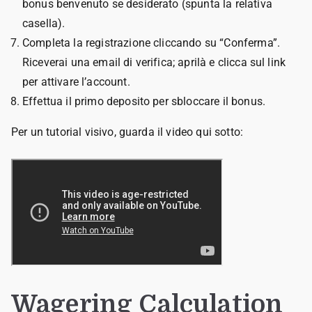
bonus benvenuto se desiderato (spunta la relativa
casella).
Completa la registrazione cliccando su “Conferma”.
Riceverai una email di verifica; aprilà e clicca sul link
per attivare l’account.
Effettua il primo deposito per sbloccare il bonus.
Per un tutorial visivo, guarda il video qui sotto:
Wagering Calculation