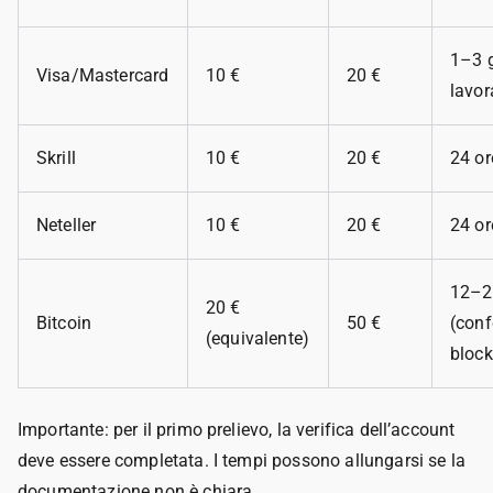
1–3 g
Visa/Mastercard
10 €
20 €
lavor
Skrill
10 €
20 €
24 or
Neteller
10 €
20 €
24 or
12–2
20 €
Bitcoin
50 €
(con
(equivalente)
block
Importante: per il primo prelievo, la verifica dell’account
deve essere completata. I tempi possono allungarsi se la
documentazione non è chiara.