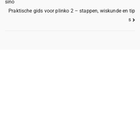
sino
Praktische gids voor plinko 2 – stappen, wiskunde en tip
s