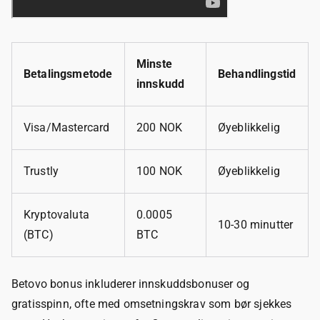
Minste
Betalingsmetode
Behandlingstid
innskudd
Visa/Mastercard
200 NOK
Øyeblikkelig
Trustly
100 NOK
Øyeblikkelig
Kryptovaluta
0.0005
10-30 minutter
(BTC)
BTC
Betovo bonus inkluderer innskuddsbonuser og
gratisspinn, ofte med omsetningskrav som bør sjekkes