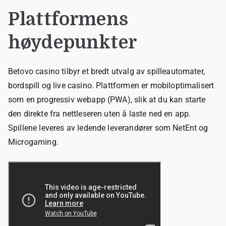
Plattformens
høydepunkter
Betovo casino tilbyr et bredt utvalg av spilleautomater,
bordspill og live casino. Plattformen er mobiloptimalisert
som en progressiv webapp (PWA), slik at du kan starte
den direkte fra nettleseren uten å laste ned en app.
Spillene leveres av ledende leverandører som NetEnt og
Microgaming.