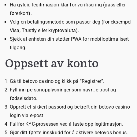
Ha gyldig legitimasjon klar for verifisering (pass eller
førerkort).
Velg en betalingsmetode som passer deg (for eksempel
Visa, Trustly eller kryptovaluta).
Sjekk at enheten din støtter PWA for mobiloptimalisert
tilgang.
Oppsett av konto
Gå til betovo casino og klikk på “Registrer”.
Fyll inn personopplysninger som navn, e-post og
fødselsdato.
Opprett et sikkert passord og bekreft din betovo casino
login via e-post.
Fullfør KYC-prosessen ved å laste opp legitimasjon.
Gjør ditt første innskudd for å aktivere betovos bonus.