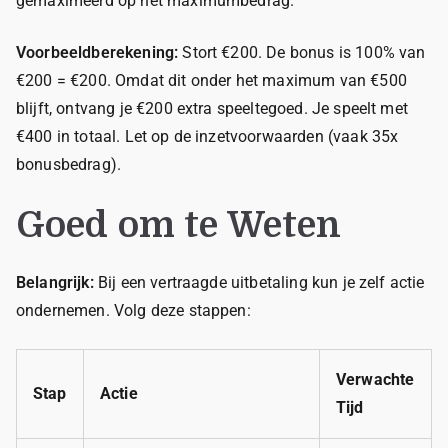
gemaximeerd op het maximumbedrag.
Voorbeeldberekening:
Stort €200. De bonus is 100% van
€200 = €200. Omdat dit onder het maximum van €500
blijft, ontvang je €200 extra speeltegoed. Je speelt met
€400 in totaal. Let op de inzetvoorwaarden (vaak 35x
bonusbedrag).
Goed om te Weten
Belangrijk:
Bij een vertraagde uitbetaling kun je zelf actie
ondernemen. Volg deze stappen:
Verwachte
Stap
Actie
Tijd