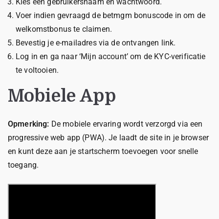
Kies een gebruikersnaam en wachtwoord.
Voer indien gevraagd de betmgm bonuscode in om de
welkomstbonus te claimen.
Bevestig je e-mailadres via de ontvangen link.
Log in en ga naar ‘Mijn account’ om de KYC-verificatie
te voltooien.
Mobiele App
Opmerking:
De mobiele ervaring wordt verzorgd via een
progressive web app (PWA). Je laadt de site in je browser
en kunt deze aan je startscherm toevoegen voor snelle
toegang.