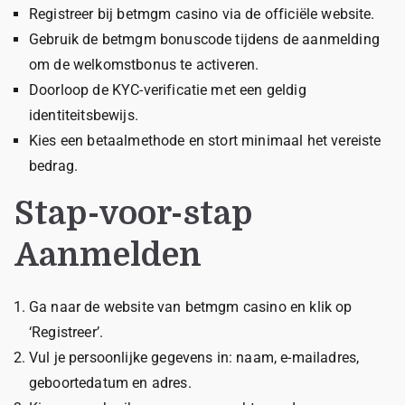
Registreer bij betmgm casino via de officiële website.
Gebruik de betmgm bonuscode tijdens de aanmelding
om de welkomstbonus te activeren.
Doorloop de KYC-verificatie met een geldig
identiteitsbewijs.
Kies een betaalmethode en stort minimaal het vereiste
bedrag.
Stap-voor-stap
Aanmelden
Ga naar de website van betmgm casino en klik op
‘Registreer’.
Vul je persoonlijke gegevens in: naam, e-mailadres,
geboortedatum en adres.