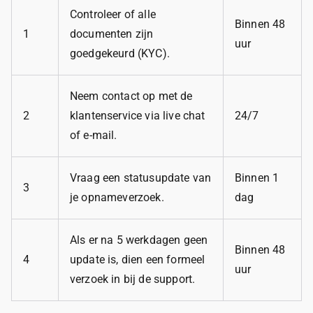
Controleer of alle
Binnen 48
1
documenten zijn
uur
goedgekeurd (KYC).
Neem contact op met de
2
klantenservice via live chat
24/7
of e-mail.
Vraag een statusupdate van
Binnen 1
3
je opnameverzoek.
dag
Als er na 5 werkdagen geen
Binnen 48
4
update is, dien een formeel
uur
verzoek in bij de support.